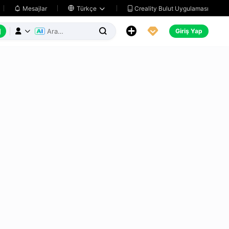
Creality Bulut Uygulaması
Mesajlar

Türkçe






Giriş Yap


