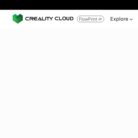
Explore
FlowPrint

