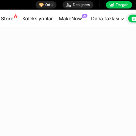

Ödül

Designers
Tezgah


AI
Store
Koleksiyonlar
MakeNow
Daha fazlası
