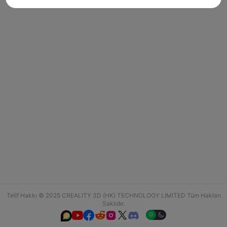
Telif Hakkı © 2025 CREALITY 3D (HK) TECHNOLOGY LIMITED Tüm Hakları
Saklıdır.





