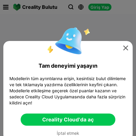

Creality Bulutu
Giriş Yap




Tam deneyimi yaşayın
Modellerin tüm ayrıntılarına erişin, kesintisiz bulut dilimleme
ve tek tıklamayla yazdırma özelliklerinin keyfini çıkarın.
Modellerle etkileşime geçerek özel puanlar kazanın ve
sadece Creality Cloud Uygulamasında daha fazla sürprizin
kilidini açın!
Creality Cloud'da aç
İptal etmek