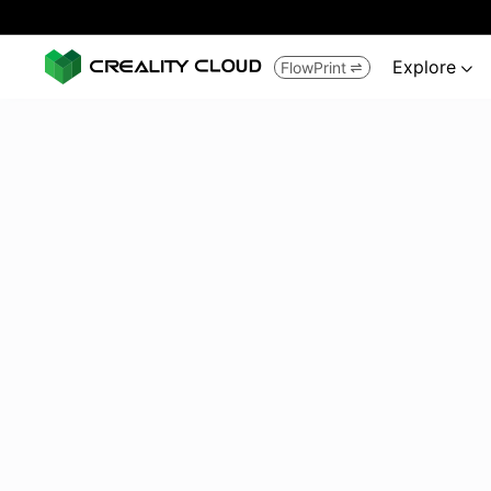
Explore
FlowPrint

