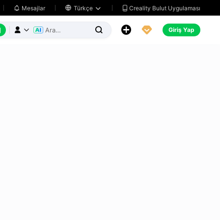
Creality Bulut Uygulaması
Mesajlar

Türkçe






Giriş Yap


