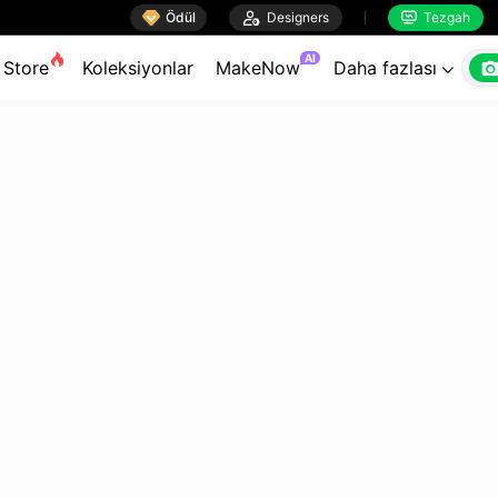

Ödül

Designers
Tezgah


AI
Store
Koleksiyonlar
MakeNow
Daha fazlası
