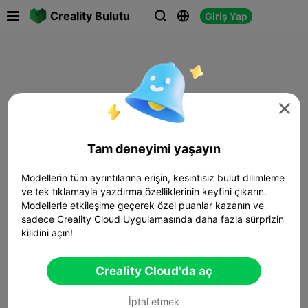

Creality Bulutu
Giriş Yap




Tam deneyimi yaşayın
Modellerin tüm ayrıntılarına erişin, kesintisiz bulut dilimleme
ve tek tıklamayla yazdırma özelliklerinin keyfini çıkarın.
Modellerle etkileşime geçerek özel puanlar kazanın ve
sadece Creality Cloud Uygulamasında daha fazla sürprizin
kilidini açın!
Creality Cloud'da aç
İptal etmek