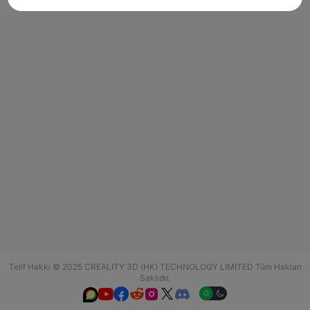
Telif Hakkı © 2025 CREALITY 3D (HK) TECHNOLOGY LIMITED Tüm Hakları
Saklıdır.





