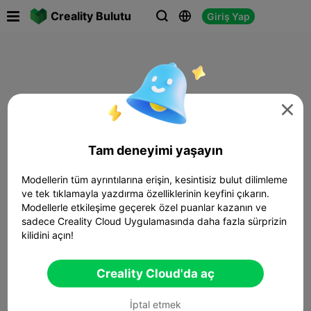

Creality Bulutu
Giriş Yap




Tam deneyimi yaşayın
Modellerin tüm ayrıntılarına erişin, kesintisiz bulut dilimleme
ve tek tıklamayla yazdırma özelliklerinin keyfini çıkarın.
Modellerle etkileşime geçerek özel puanlar kazanın ve
sadece Creality Cloud Uygulamasında daha fazla sürprizin
kilidini açın!
Creality Cloud'da aç
İptal etmek