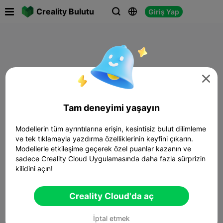

Creality Bulutu
Giriş Yap




Tam deneyimi yaşayın
Modellerin tüm ayrıntılarına erişin, kesintisiz bulut dilimleme
ve tek tıklamayla yazdırma özelliklerinin keyfini çıkarın.
Modellerle etkileşime geçerek özel puanlar kazanın ve
sadece Creality Cloud Uygulamasında daha fazla sürprizin
kilidini açın!
Creality Cloud'da aç
İptal etmek