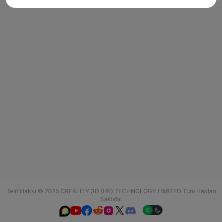
Telif Hakkı © 2025 CREALITY 3D (HK) TECHNOLOGY LIMITED Tüm Hakları
Saklıdır.





