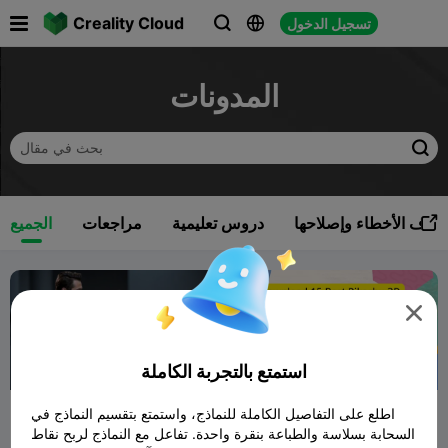

Creality Cloud
تسجيل الدخول



المدونات

شاف الأخطاء وإصلاحها
دروس تعليمية
مراجعات
الجميع


استمتع بالتجربة الكاملة
تنزيل أفضل 15
ماسحات ضوئية ثلاثية
اطلع على التفاصيل الكاملة للنماذج، واستمتع بتقسيم النماذج في
نموذج بيكاتشو ثلاثي
الأبعاد في عام
السحابة بسلاسة والطباعة بنقرة واحدة. تفاعل مع النماذج لربح نقاط
هل تبحث عن طباعة بيكاتشو
لا يزال عالم المسح الضوئي