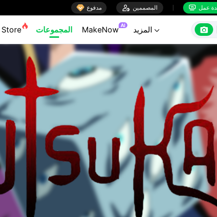

ة عمل
المصممين

مدفوع


AI

المزيد
MakeNow
المجموعات
Store
