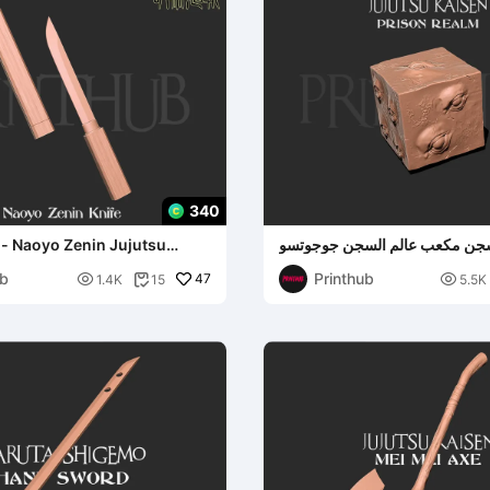
340
سجن مكعب عالم السجن جوجوتسو
 - Naoyo Zenin Jujutsu
كيسن
ub
Printhub

47

1.4K
15
5.5K
