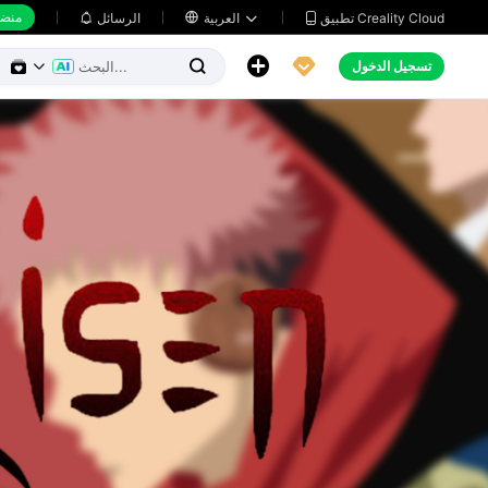
منضد
تطبيق Creality Cloud
العربية

الرسائل





تسجيل الدخول

