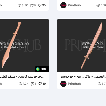
ub
Printhub

35

3.5K
9
4.3

800
 العظمي - ماكي زنين - جوجوتسو
جوجوتسو كايسن - سيف الظل ال
كيسن كوسبلاي
ميجوم
ub
Printhub

19

7.2K
5
5.
