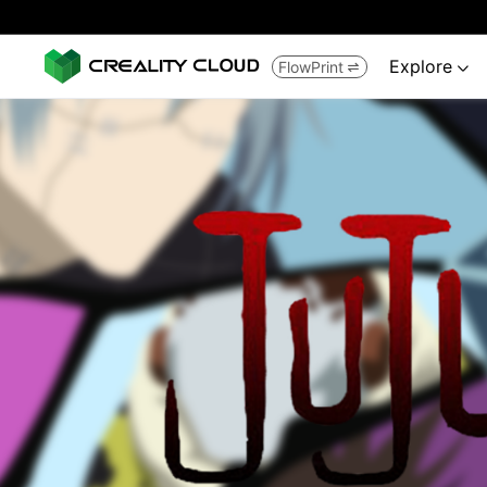
Explore
FlowPrint

