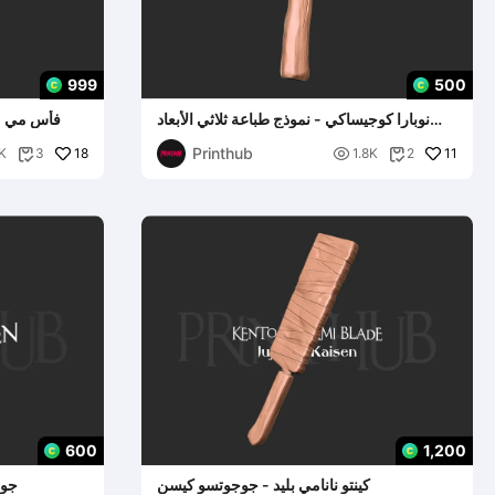
999
500
نوبارا كوجيساكي - نموذج طباعة ثلاثي الأبعاد
فأس مي م
للمطرقة الملعونة
Printhub
18

11
K
3
1.8K
2


600
1,200
كينتو نانامي بليد - جوجوتسو كيسن
جوج