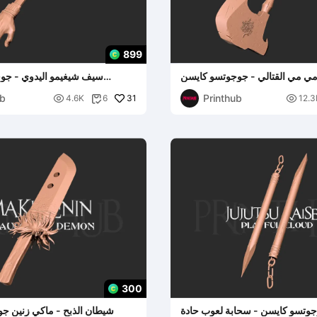
899
ي مي القتالي - جوجوتسو كايسن
سيف شيغيمو اليدوي - جو
ub
Printhub

31

4.6K
6
12.3

300
وتسو كايسن - سحابة لعوب حادة
شيطان الذبح - ماكي زنين ج