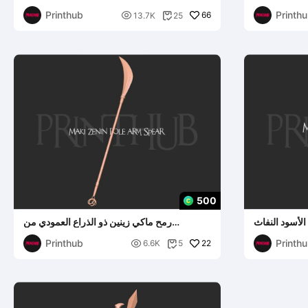
كيسن
Printhub
Printh

66
13.7K
25

500
أسود النفاث
رمح ماكي زينين ذو الذراع العمودي من
ي فوشيغورو
جوجوتسو كيسن
Printhub
Printh

22
6.6K
5
