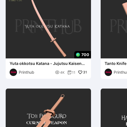
700
Yuta okkotsu Katana - Jujutsu Kaisen
Tanto Knife
3d print model
Kaisen
Printhub
Printh

31
4K
11
