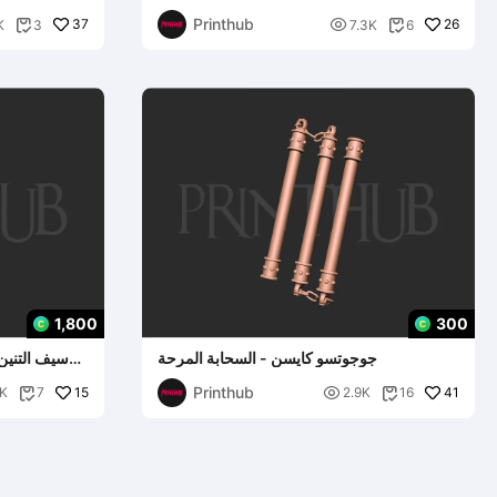
Printhub
37

26
K
3
7.3K
6


1,800
300
جوجوتسو كايسن - السحابة المرحة
سيف التنين
Printhub
15

41
7K
7
2.9K
16

