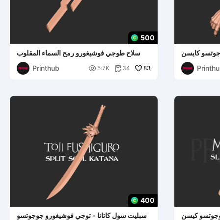
500
جوتسو كايسن
سلاح طوجي فوشيغورو رمح السماء المقلوب
كوسبلاي
Printhub
Printh

83
5.7K
34

400
وجوتسو كيسن
سبليت سول كاتانا - توجي فوشيغورو جوجوتسو