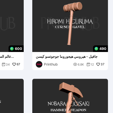
600
490
جافيل - هيرومي هيجوروما جوجوتسو كيسن
عالم ال
Printhub
67

37
34
6.8K
12

