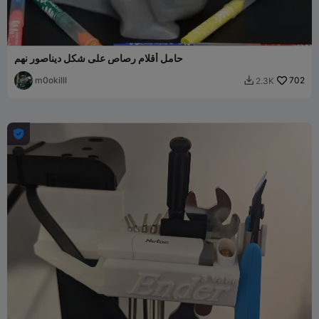
حامل أقلام رصاص على شكل ديناصور نهم
m0okilll
702
2.3K

