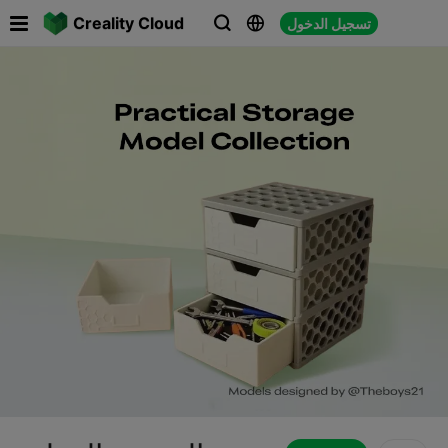

Creality Cloud
تسجيل الدخول


