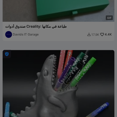
G
I
F
صندوق أدوات Creality: طباعة في مكانها
Davids IT Garage
4.4K
17.9K

