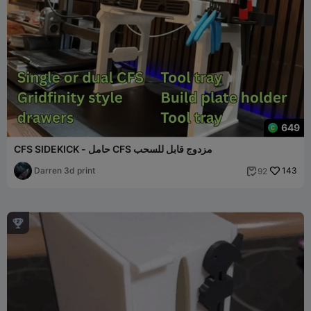
649
CFS SIDEKICK - حامل CFS مزدوج قابل للسحب
Darren 3d print
143
92

