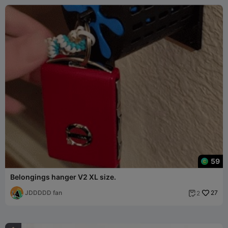
59
Belongings hanger V2 XL size.
JDDDDD fan
27
2
