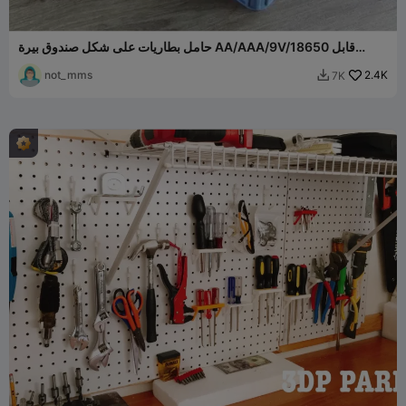
حامل بطاريات على شكل صندوق بيرة AA/AAA/9V/18650 قابل
للتكديس
not_mms
2.4K
7K
