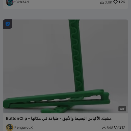
t3kh34d
1.2K
3.6K


G
I
F
ButtonClip – مشبك الأكياس البسيط والأنيق - طباعة في مكانها
PengarouX
217
848
