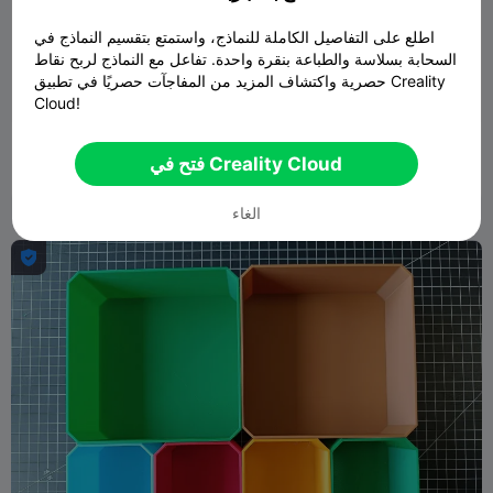
اطلع على التفاصيل الكاملة للنماذج، واستمتع بتقسيم النماذج في
السحابة بسلاسة والطباعة بنقرة واحدة. تفاعل مع النماذج لربح نقاط
حصرية واكتشاف المزيد من المفاجآت حصريًا في تطبيق Creality
Cloud!
حاوية تخزين سايكلون / صندوق تخزين / منظم مكتب
فتح في Creality Cloud
Sektor 7 Studios
553
1.3K

الغاء
