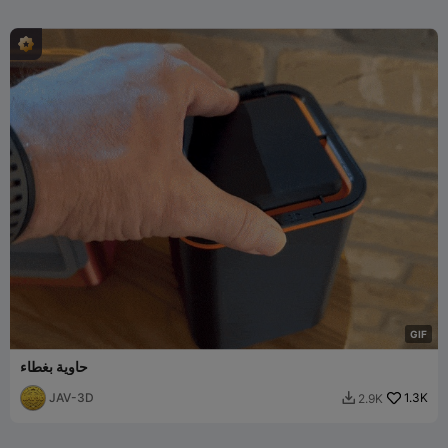
G
I
F
حاوية بغطاء
JAV-3D
1.3K
2.9K
