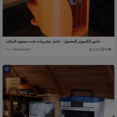
حامي الكمبيوتر المحمول - حامل مشروبات تحت مستوى المكتب
3DreamerX
2.8K
5.2K

