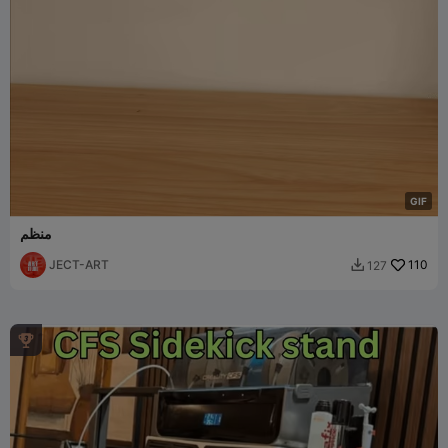
G
I
F
منظم
JECT-ART
110
127

