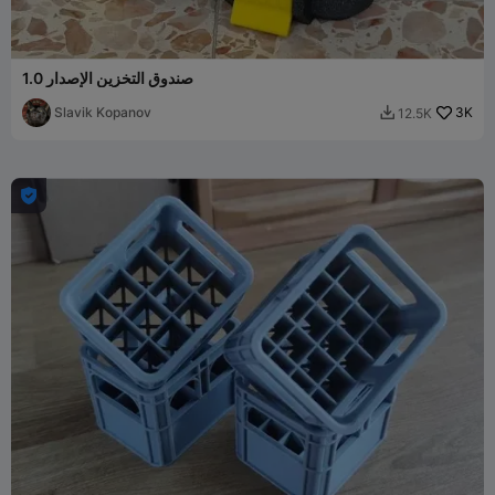
صندوق التخزين الإصدار 1.0
Slavik Kopanov
3K
12.5K

