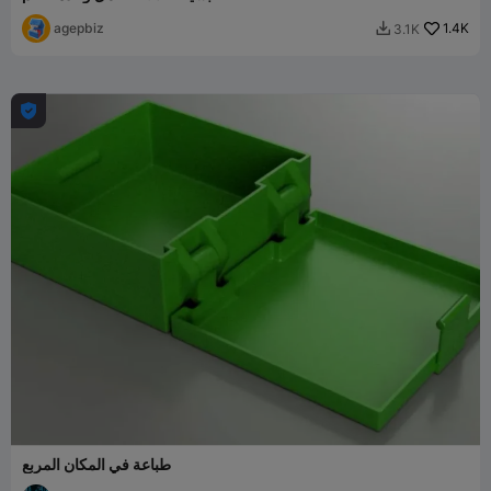
agepbiz
1.4K
3.1K


طباعة في المكان المربع