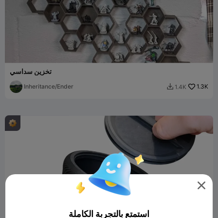
تخزين سداسي
Inheritance/Ender
1.3K
1.4K


استمتع بالتجربة الكاملة