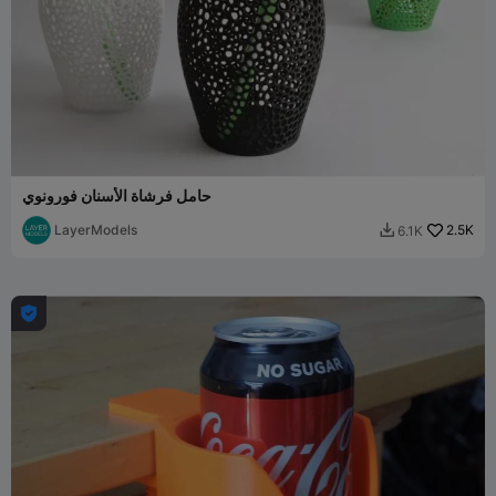
حامل فرشاة الأسنان فورونوي
LayerModels
2.5K
6.1K

