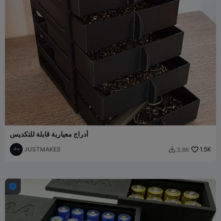
أدراج معيارية قابلة للتكديس
JUSTMAKES
1.5K
3.8K

