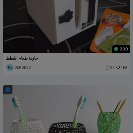
200
حاوية طعام القطط
SERGE3D
193
36

