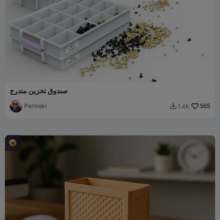
صندوق تخزين متدرج
Perinski
565
1.4K
