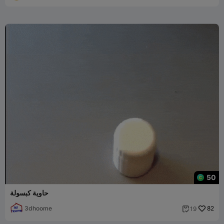
50
حاوية كبسولة
3dhoome
82
19
