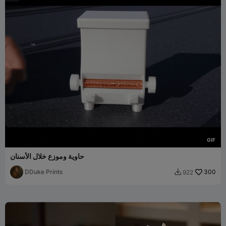
G
I
F
حاوية وموزع خلال الأسنان
DDuke Prints
300
922
