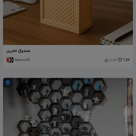
صندوق تخزين
Namu3D
1.2K
3.1K

