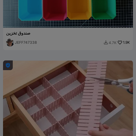
صندوق تخزين
JEFF747338
1.9K
4.7K

