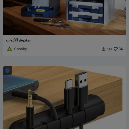
صندوق الأدوات
Creality
3K
7.1K

