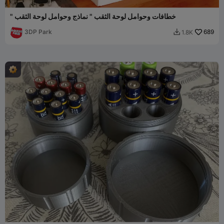
" خطافات وحوامل لوحة الثقب " نماذج وحوامل لوحة الثقب
3DP Park
689
1.8K
