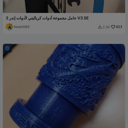
حامل مجموعة أدوات كرياليتي لأدوات إندر 3 V3 SE
NoahG85
623
2.3K

