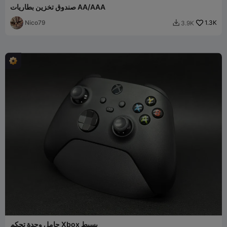
صندوق تخزين بطاريات AA/AAA
Nico79
1.3K
3.9K

حامل وحدة تحكم Xbox بسيط