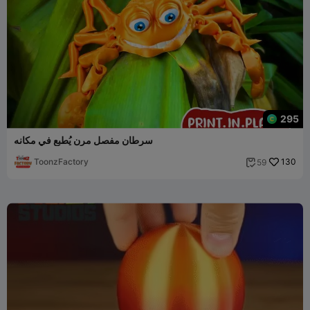
295
سرطان مفصل مرن يُطبع في مكانه
ToonzFactory
130
59
