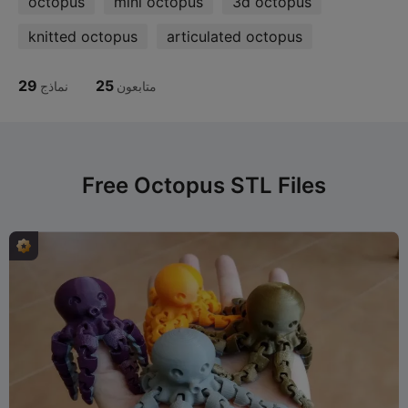
octopus
mini octopus
3d octopus
knitted octopus
articulated octopus
29
25
متابعون
نماذج
Free Octopus STL Files