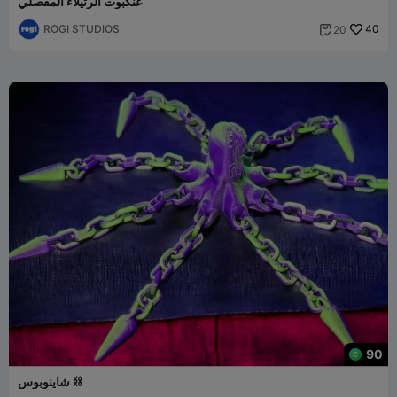
عنكبوت الرتيلاء المفصلي
ROGI STUDIOS
40
20

90
شاينوبوس ⛓️