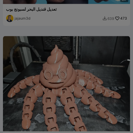
تعديل قنديل البحر لسبونج بوب
jajaum3d
473
639
