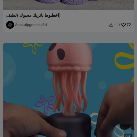
أخطبوط باتريك محبوك (لطيف)
Anukalpgenesis3d
72
113

G
I
F