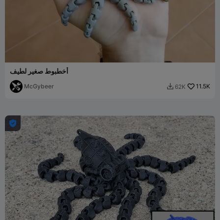
أخطبوط صغير لطيف
McGybeer
11.5K
62K

