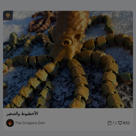

الأخطبوط والصغير
The Dragons Den
832
73
