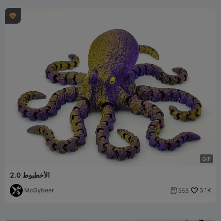

G
I
F
الأخطبوط 2.0
McGybeer
3.1K
553
