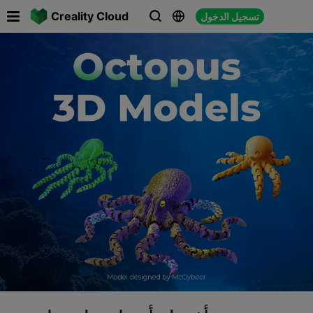

Creality Cloud
تسجيل الدخول



م