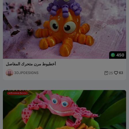
450
أخطبوط مرن متحرك المفاصل
3DJPDESIGNS
63
25
