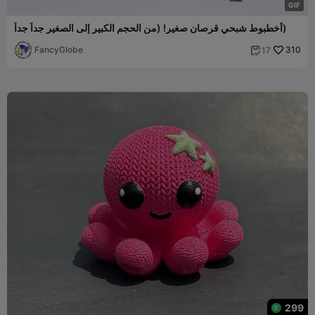
G
I
F
أخطبوط شبحي قرصان صغير! (من الحجم الكبير إلى الصغير جداً جداً)
FancyGlobe
310
17

299