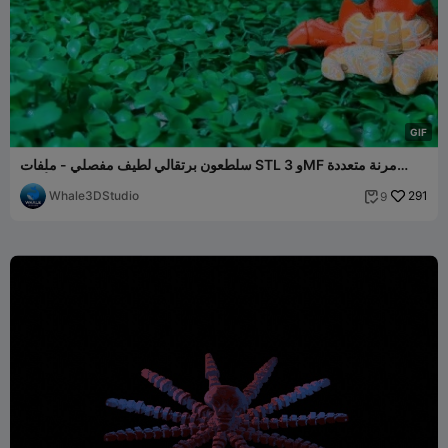
G
I
F
سلطعون برتقالي لطيف مفصلي - ملفات STL و 3MF مرنة متعددة
الألوان
Whale3DStudio
291
9
