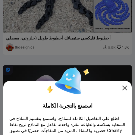
أخطبوط فليكسي ستيمبانك أخطبوط طويل (حلزوني، مفصلي
thdesign.ca
1.8K
5.9K



استمتع بالتجربة الكاملة
اطلع على التفاصيل الكاملة للنماذج، واستمتع بتقسيم النماذج في
السحابة بسلاسة والطباعة بنقرة واحدة. تفاعل مع النماذج لربح نقاط
حصرية واكتشاف المزيد من المفاجآت حصريًا في تطبيق Creality