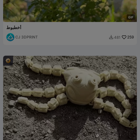
G
I
F
أخطبوط
CJ 3DPRINT
259
481
