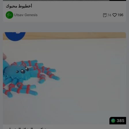
أخطبوط محبوك
Utsav Genesis
196
74

385