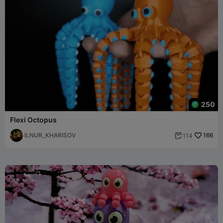
250
Flexi Octopus
ILNUR_KHARISOV
166
114
