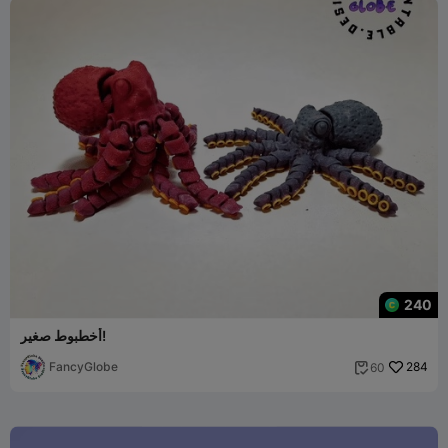
240
أخطبوط صغير!
FancyGlobe
284
60
