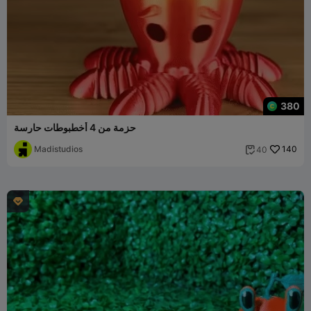
380
حزمة من 4 أخطبوطات حارسة
Madistudios
140
40

