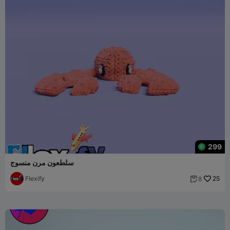
299
سلطعون مرن منسوج
Flexify
25
8
