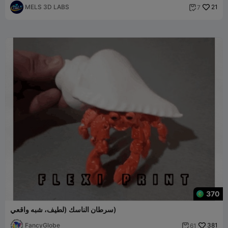
MELS 3D LABS
21
7

370
سرطان الناسك (لطيف، شبه واقعي)
FancyGlobe
381
61
