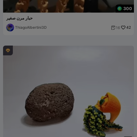
300
حبار مرن صغير
ThiagoAlbertini3D
42
16

