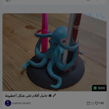
500
حامل أقلام على شكل أخطبوط 🐙 🖊️
malbel studio
190
22
