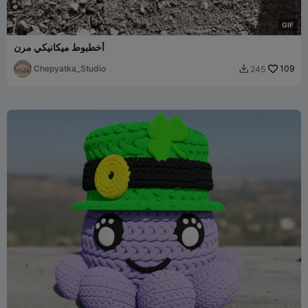
G
I
F
أخطبوط ميكانيكي مرن
Chepyatka_Studio
109
245
