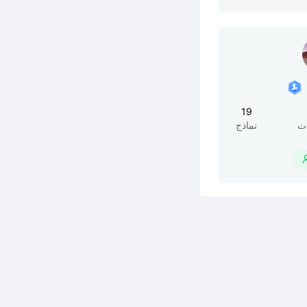
19
ت
نماذج