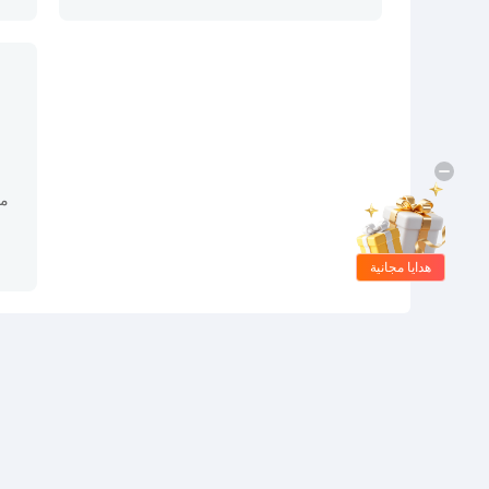
مح
هدايا مجانية