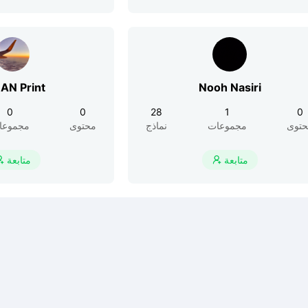
AN Print
Nooh Nasiri
0
0
28
1
0
توى
مجموعات
نماذج
محتوى
مجموعا
متابعة
متابعة

