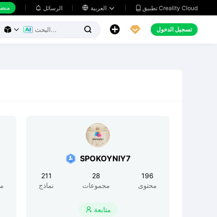
منضد
تطبيق Creality Cloud
العربية

الرسائل





تسجيل الدخول



SPOKOYNIY7
211
28
196
محتوى
مجموعات
نماذج
مح
متابعة
