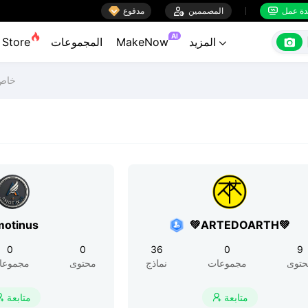

ة عمل
المصممين

مدفوع


AI

المزيد
MakeNow
المجموعات
Store

خاص 
otinus
💚ARTEDOARTH💚
0
0
36
0
9
توى
مجموعات
نماذج
محتوى
مجموعا
متابعة
متابعة

