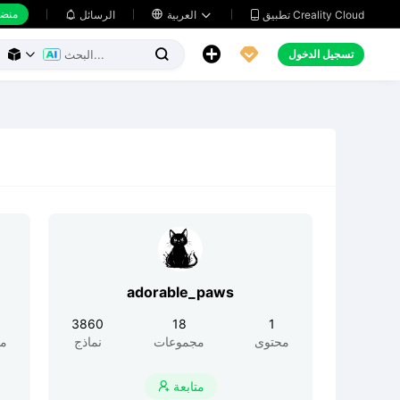
منضد
تطبيق Creality Cloud
العربية

الرسائل





تسجيل الدخول



adorable_paws
3860
18
1
محتوى
مجموعات
نماذج
مح
متابعة
