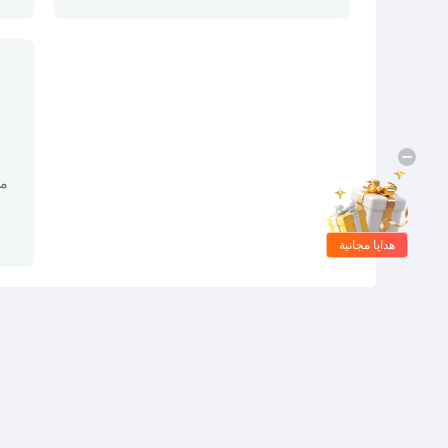
مح
هدايا مجانية