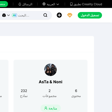
منضد
تطبيق Creality Cloud
العربية

الرسائل





تسجيل الدخول



AsTa & Noni
9
232
2
6
محتوى
مجموعات
نماذج
مح
متابعة
