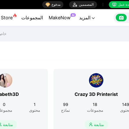

ة عمل
المصممين

مدفوع


AI

المزيد
MakeNow
المجموعات
Store

خاص 
zabeth3D
Crazy 3D Printerist
0
1
99
18
14
توى
مجموعات
نماذج
محتوى
مجموعا
متابعة
متابعة

