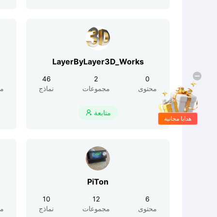
LayerByLayer3D_Works
46
2
0
محتوى
مجموعات
نماذج
مح
متابعة

هدايا مجانية
PiTon
10
12
6
محتوى
مجموعات
نماذج
مح