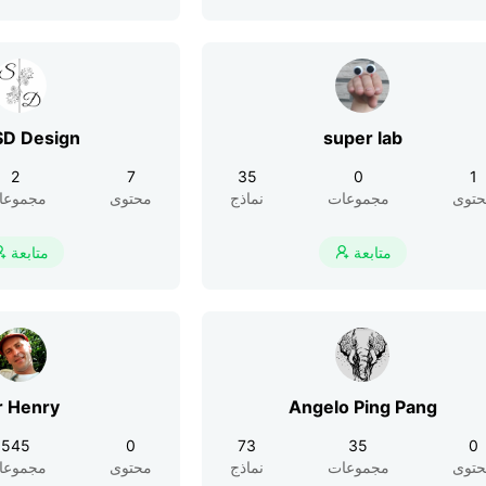
SD Design
super lab
2
7
35
0
1
توى
مجموعات
نماذج
محتوى
مجموعا
متابعة
متابعة


r Henry
Angelo Ping Pang
545
0
73
35
0
توى
مجموعات
نماذج
محتوى
مجموعا