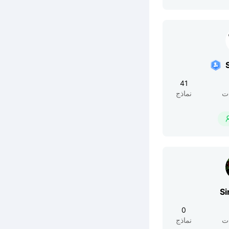
41
ت
نماذج
Si
0
ت
نماذج