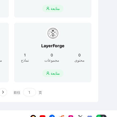
متابعة

LayerForge
1
0
0
محتوى
مجموعات
نماذج
مح
متابعة

前往
页