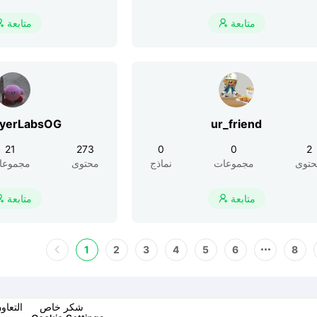
متابعة
متابعة


ayerLabsOG
ur_friend
21
273
0
0
2
توى
مجموعات
نماذج
محتوى
مجموعا
متابعة
متابعة


1
2
3
4
5
6
8
شكر خاص
التعاو