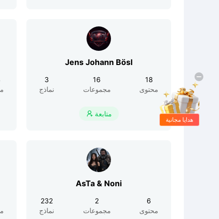
Jens Johann Bösl
4
3
16
18
محتوى
مجموعات
نماذج
مح
متابعة

هدايا مجانية
AsTa & Noni
232
2
6
محتوى
مجموعات
نماذج
مح