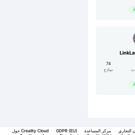
LinkL
74
ت
نماذج
ن التجاري
مركز المساعدة
GDPR (EU)
حول Creality Cloud