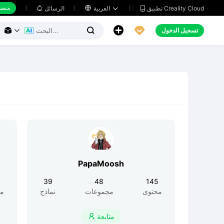
منضد
تطبيق Creality Cloud
العربية

الرسائل





تسجيل الدخول



PapaMoosh
39
48
145
محتوى
مجموعات
نماذج
مح
متابعة
