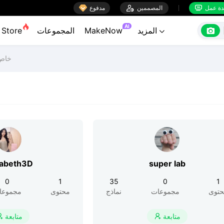

ة عمل
المصممين

مدفوع


AI

المزيد
MakeNow
المجموعات
Store

خاص 
zabeth3D
super lab
0
1
35
0
1
توى
مجموعات
نماذج
محتوى
مجموعا
متابعة
متابعة

