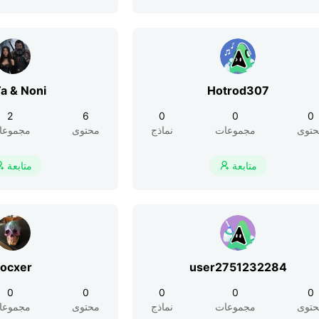
a & Noni
Hotrod307
2
6
0
0
0
توى
مجموعات
نماذج
محتوى
مجموعا
متابعة
متابعة


ocxer
user2751232284
0
0
0
0
0
توى
مجموعات
نماذج
محتوى
مجموعا