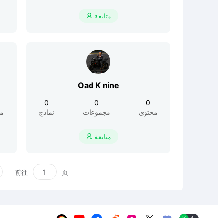
متابعة

Oad K nine
0
0
0
محتوى
مجموعات
نماذج
مح
متابعة

前往
页