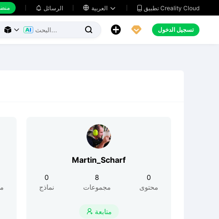
منضد
تطبيق Creality Cloud
العربية

الرسائل





تسجيل الدخول



Martin_Scharf
0
8
0
محتوى
مجموعات
نماذج
مح
متابعة
