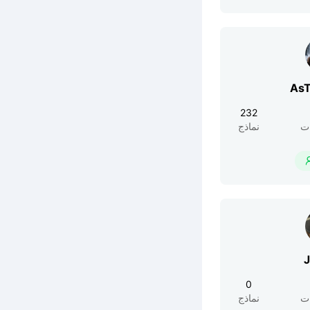
AsT
232
ت
نماذج
J
0
ت
نماذج