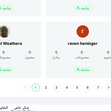
متابعة
متابعة


el Weathers
raven heninger
0
0
0
0
0
توى
مجموعات
نماذج
محتوى
مجموعا
متابعة
متابعة


1
2
3
4
5
6
7
شكر خاص
التعاو