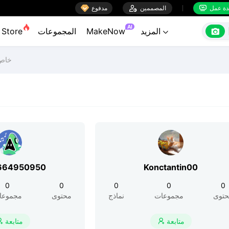

ة عمل
المصممين

مدفوع


AI

المزيد
MakeNow
المجموعات
Store

خاص 
664950950
Konctantin00
0
0
0
0
0
توى
مجموعات
نماذج
محتوى
مجموعا
متابعة
متابعة

