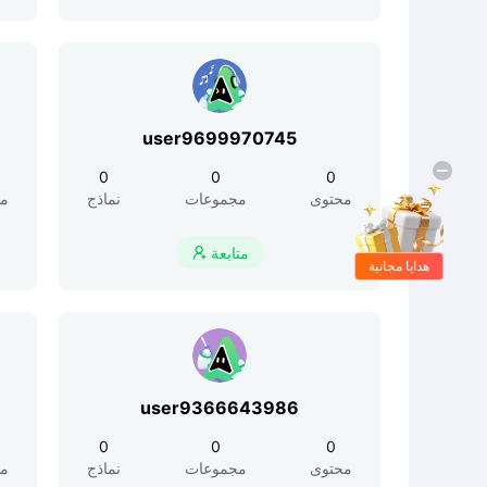
user9699970745
0
0
0
محتوى
مجموعات
نماذج
مح
متابعة

هدايا مجانية
user9366643986
0
0
0
محتوى
مجموعات
نماذج
مح