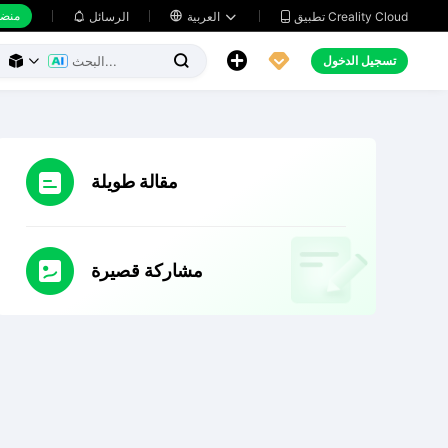
منضد
تطبيق Creality Cloud
العربية

الرسائل





تسجيل الدخول



مقالة طويلة
مشاركة قصيرة