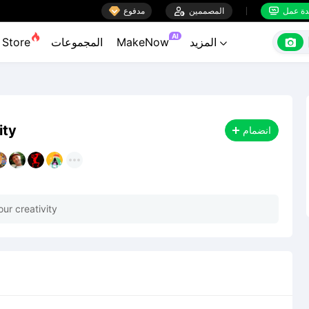

ة عمل
المصممين

مدفوع


AI

المزيد
MakeNow
المجموعات
Store

ity
انضمام
ur creativity