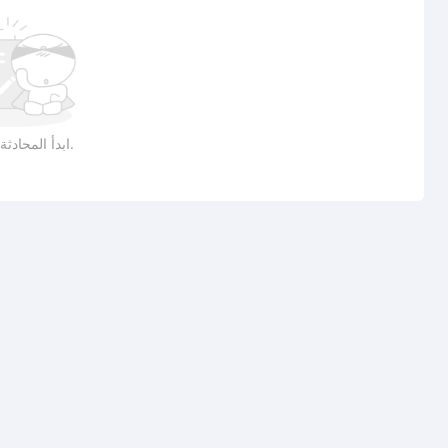
ابدأ المحادثة بمنشور.