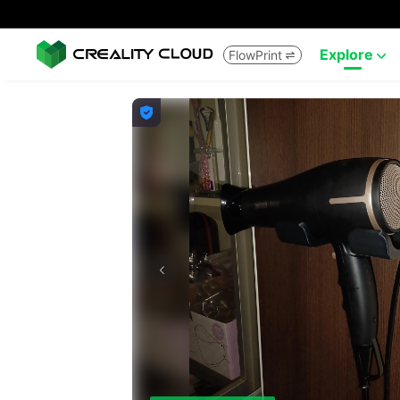
Explore
FlowPrint


