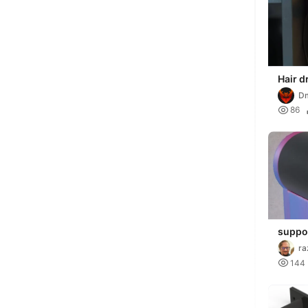
Hair d
D

86
suppo
cheve
ra

144