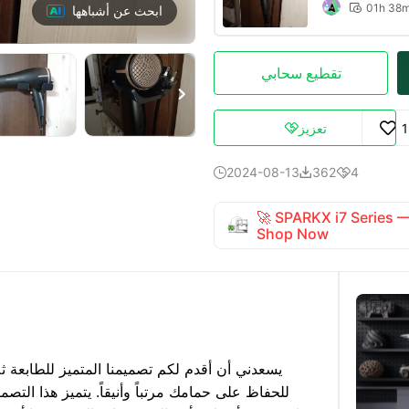
01h 38

ابحث عن أشباهها
تقطيع سحابي

تعزيز

2024-08-13
362
4



🚀 SPARKX i7 Series
Shop Now
يسعدني أن أقدم لكم تصميمنا المتميز للطابعة ثل
للحفاظ على حمامك مرتباً وأنيقاً. يتميز هذا الت