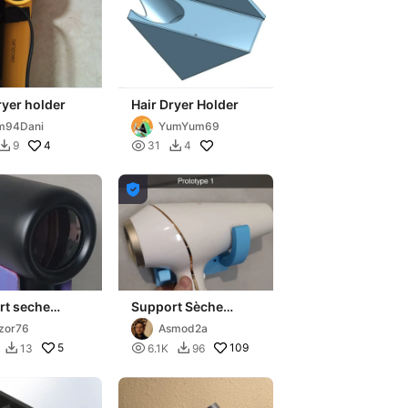
ryer holder
Hair Dryer Holder
m94Dani
YumYum69
4

9
31
4



rt seche
Support Sèche
ux elsay
cheveux mural V1
zor76
Asmod2a
5

109
13
6.1K
96

