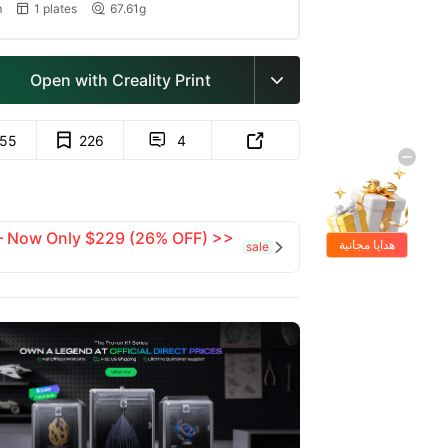
m
1 plates
67.61g


Open with Creality Print

155
226
4


 — Now Only $229 (26% OFF) >>
هدايا مجانية
sale
