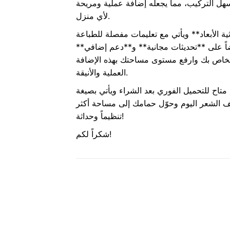
هل التركيب، مما يجعله إضافة عملية ومريحة
لأي منزل.
ة الأبعاد** ويأتي مع تعليمات مفصلة للطباعة
ً على **تحديثات مجانية** و**دعم إضافي**
خاص بك وارفع مستوى مساحتك بهذه الإضافة
العملية والأنيقة.
للتحميل الفوري بعد الشراء ويأتي بصيغة STL، وجاهز للطباعة. لا تفوت الفرصة—
فف الشعر اليوم وحوّل حمامك إلى مساحة أكثر
تنظيماً وحداثة!
شكراً لكم!