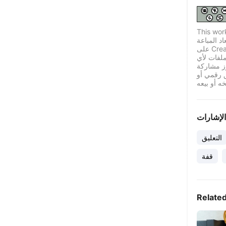
This wor
اد المباعة
على Creality Cloud بموجب ترخيص قياسي له قيود معينة.
لفات لأي
ز مشاركة
ق رقمي أو
الإشارات
التعليق
قفة
Relate