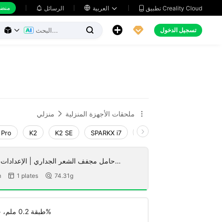
منضد
تطبيق Creality Cloud
العربية

الرسائل





تسجيل الدخول



ملحقات الأجهزة المنزلية
منزلي


 Pro
K2
K2 SE
SPARKX i7
Creality Hi
Ender-3 V
O
m
1 plates
74.31g


طبقة 0.2 ملم، جداران، تعبئة 15%