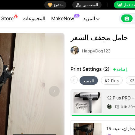

ة عمل
المصممين

مدفوع


AI

المزيد
MakeNow
المجموعات
Store

حامل مجفف الشعر
HappyDog123
Print Settings (2)
إضافة

K2
K2 Plus
الجميع
K2 Plus PR – حامل مجفف الشعر الجداري | الإعدادات
المحسّنة
01h 39
