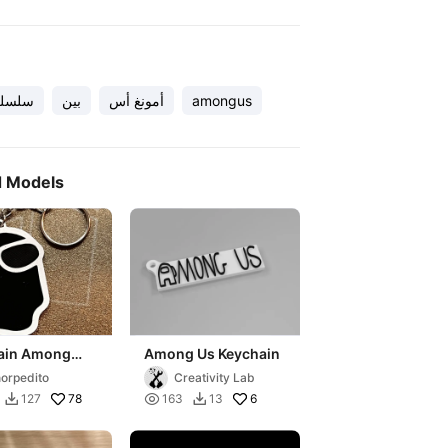
amongus
أمونغ أس
بين
سلسلة
d Models
ain Among
Among Us Keychain
orpedito
Creativity Lab
78

6
127
163
13

