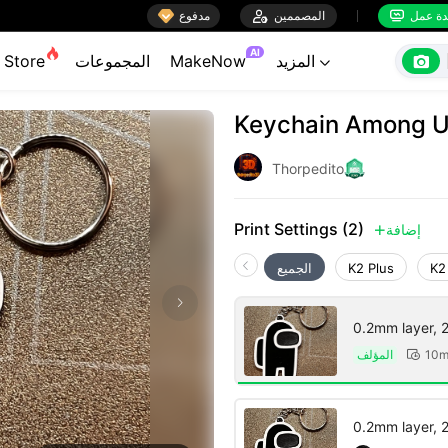

ة عمل
المصممين

مدفوع


AI

المزيد
MakeNow
المجموعات
Store

Keychain Among 
Thorpedito
Print Settings (2)
إضافة

K2
K2 Plus
الجميع
0.2mm layer, 2 
المؤلف
10m

0.2mm layer, 2 