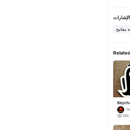
الإشارات
 مفاتيح
Relate
Keych
Ghost
Th

589