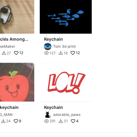
-clés Among
Keychain
aseMaker
Tom 3d print
12

12
27
127
18


 keychain
Keychain
NG_MAN
adorable_paws
9

4
24
291
31

