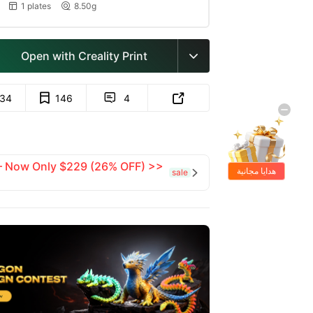
1 plates
8.50g


Open with Creality Print

134
146
4


 — Now Only $229 (26% OFF) >>
هدايا مجانية
sale
