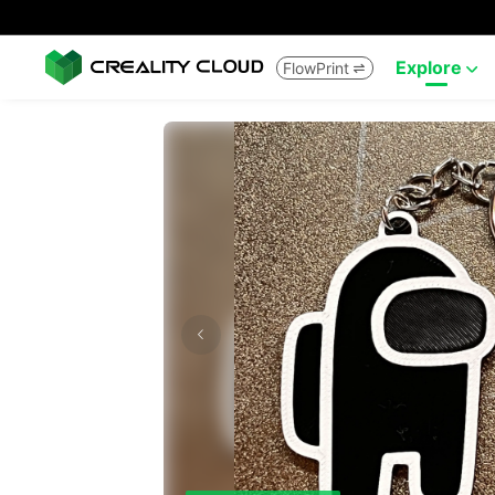
Explore
FlowPrint

