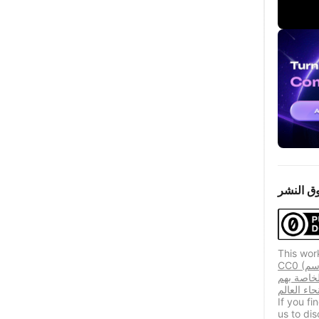
ق النشر
This wor
CC0 (المعروفة أيضًا باسم CC Zero) هي أداة تخصيص عامة
لخاصة بهم
If you f
us to dis