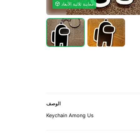
معاينة ثلاثية الأبعاد

الوصف
Keychain Among Us