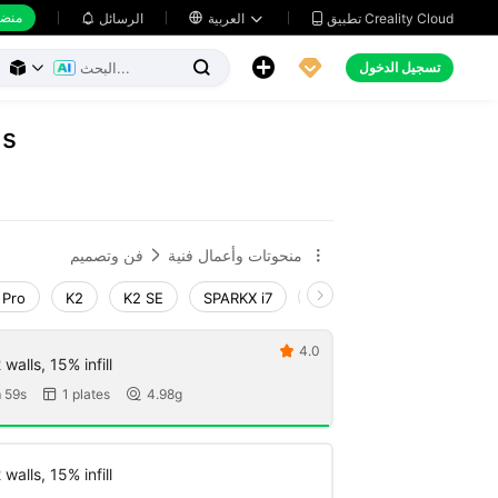
منضد
تطبيق Creality Cloud
العربية

الرسائل





تسجيل الدخول



Us
منحوتات وأعمال فنية
فن وتصميم


 Pro
K2
K2 SE
SPARKX i7
Creality Hi
Ender-3 V
4.0

walls, 15% infill
 59s
1 plates
4.98g


walls, 15% infill