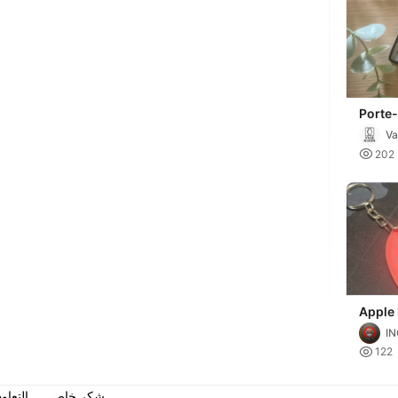
Porte
Us
V

202
Apple
I

122
شكر خاص
التعاو