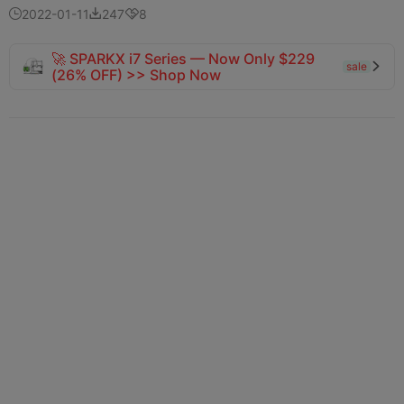
2022-01-11
247
8



🚀 SPARKX i7 Series — Now Only $229
sale

(26% OFF) >> Shop Now