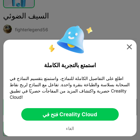
السيف الضوئي
fighterlegend56

Print Settings
ألعاب لوحية وألعاب ورق
ألعاب
إضافة



استمتع بالتجربة الكاملة
إضافة إعدادات الطباعة

كسب المزيد من النقاط
اطلع على التفاصيل الكاملة للنماذج، واستمتع بتقسيم النماذج في
السحابة بسلاسة والطباعة بنقرة واحدة. تفاعل مع النماذج لربح نقاط
حصرية واكتشاف المزيد من المفاجآت حصريًا في تطبيق Creality
Cloud!
فتح في Creality Cloud
تقطيع سحابي

فتح في Creality Cloud
تعزيز

6
128
الغاء
141

