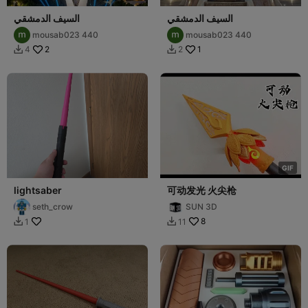
السيف الدمشقي
السيف الدمشقي
mousab023 440
mousab023 440
2
1
4
2


G
I
F
lightsaber
可动发光 火尖枪
seth_crow
SUN 3D
8
1
11

