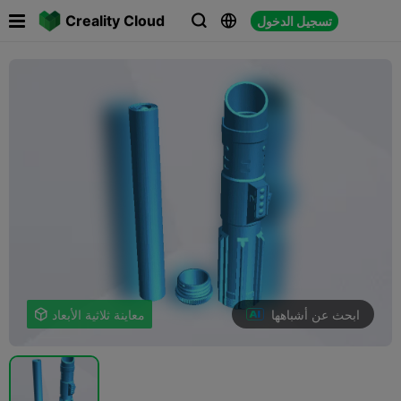

Creality Cloud
تسجيل الدخول



ابحث عن أشباهها
معاينة ثلاثية الأبعاد
