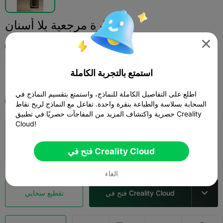
إشارة مرجعية بلا أسنان

Cyril “Dj1d4n3” Fabreguettes
استمتع بالتجربة الكاملة
Print Settings (1)
شارات وعملات
فن وتصميم
إضافة



اطلع على التفاصيل الكاملة للنماذج، واستمتع بتقسيم النماذج في
Ender-3 V3
الجميع
السحابة بسلاسة والطباعة بنقرة واحدة. تفاعل مع النماذج لربح نقاط
حصرية واكتشاف المزيد من المفاجآت حصريًا في تطبيق Creality
Cloud!
0.2mm layer, 2 walls, 10% infill
06m 31s
1 plates
3.72g



فتح في Creality Cloud
الغاء
فتح في Creality Cloud
تقطيع سحابي
