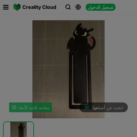

Creality Cloud
تسجيل الدخول



ابحث عن أشباهها
معاينة ثلاثية الأبعاد
