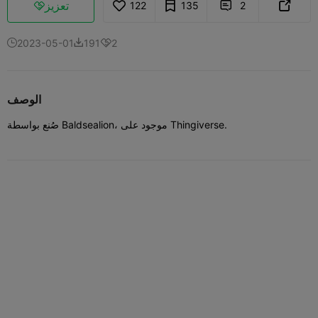
تعزيز
122
135
2



2023-05-01
191
2



الوصف
صُنع بواسطة Baldsealion، موجود على Thingiverse.