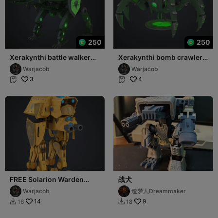
250
250
Xerakynthi battle walker
Xerakynthi bomb crawler
game rpg
game rpg
Warjacob
Warjacob
3
4


FREE Solarion Warden
战犬
battle walker game rpg
Warjacob
造梦人Dreammaker
14
9
16
18

