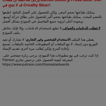
قد لا تفتح في Creality Slicer!
يمكنك طباعتها بحجم أصغر، ولكن للحصول على أفضل النتائج، اطبعها
بالحجم المحدد. يمكنك طباعتها بحجم أكبر للحصول على نطاق حركة أوسع،
وبجودة أعلى لرؤية جميع التفاصيل في النموذج بشكل أفضل.
لا تتطلب الدعامات والحواف.
لا تطبع باستخدام الدعامات، وإلا فإنك تخاطر
بتلف النموذج.
يغطي هذا الملف
الاستخدام الشخصي وغير التجاري
؛ لا تشارك أو تعيد
التوزيع دون إسناد. لا تبع الملفات أو المطبوعات الخاصة بالملفات. يُسمح
بإعادة المزج ولكن يُطلب مرة أخرى تقديم الإسناد.
إذا كنت ترغب في بيع مطبوعات هذا النموذج، يرجى زيارة صفحتي على
Patreon لمعرفة كيفية الحصول على ترخيص تجاري:
https://www.patreon.com/thomastedwards