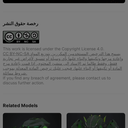
رخصة حقوق النشر
This work is licensed under the Copyright License 4.0.
CC BY-NC-SA يسمح هذا الترخيص المستخدمين المكررين بتوزيع المواد
وإعادة مزجها وتكييفها والبناء عليها بأي وسيلة أو تنسيق لأغراض غير تجارية
فقط، وفقط طالما تم الإسناد إلى منشئ المحتوى. إذا قمت بإعادة مزج
المادة أو تكييفها أو البناء عليها، فيجب عليك ترخيص المادة المعدلة بموجب
شروط مماثلة.
If you find any breach of agreement, please contact us to
discuss further action.
Related Models