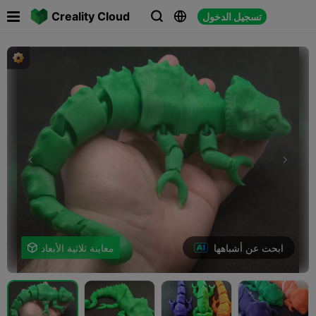

Creality Cloud
تسجيل الدخول



ابحث عن أشباهها
معاينة ثلاثية الأبعاد
