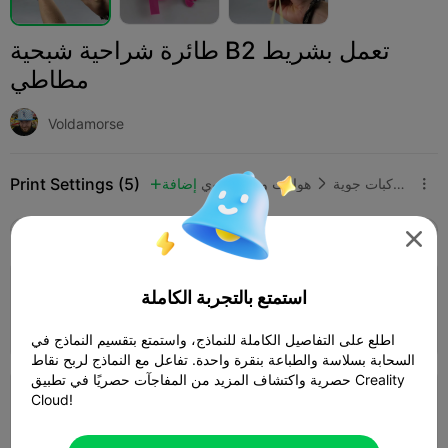
طائرة شراحية شبحية B2 تعمل بشريط
مطاطي
Voldamorse
Print Settings (5)
طائرات بدون طيار ومركبات جوية
هوايات وعمل يدوي
إضافة



SPARK
K2 SE
K2
K2 Pro
K2 Plus
الجميع

4.6

طبقة 0.2 مم، 3 جدران، 15% حشو
استمتع بالتجربة الكاملة
31m 34s
1 plates
17.10g



اطلع على التفاصيل الكاملة للنماذج، واستمتع بتقسيم النماذج في
السحابة بسلاسة والطباعة بنقرة واحدة. تفاعل مع النماذج لربح نقاط
حصرية واكتشاف المزيد من المفاجآت حصريًا في تطبيق Creality
4.0

Cloud!
طبقة 0.2 مم، 3 جدران، 15% حشو
29m 24s
1 plates
16.89g


