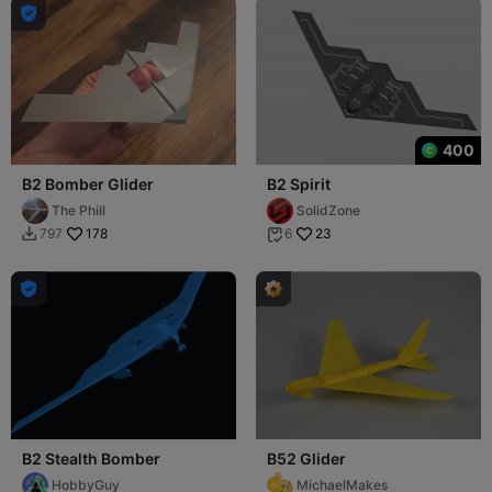

النوم وقت النوم
400
B2 Bomber Glider
B2 Spirit
The Phill
SolidZone
178
23
797
6



B2 Stealth Bomber
B52 Glider
HobbyGuy
MichaelMakes