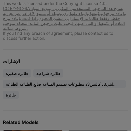
This work is licensed under the Copyright License 4.0.
CC BY-NC-SA يسمح هذا الترخيص المستخدمين المكررين بتوزيع المواد
وإعادة مزجها وتكييفها والبناء عليها بأي وسيلة أو تنسيق لأغراض غير تجارية
فقط، وفقط طالما تم الإسناد إلى منشئ المحتوى. إذا قمت بإعادة مزج
المادة أو تكييفها أو البناء عليها، فيجب عليك ترخيص المادة المعدلة بموجب
شروط مماثلة.
If you find any breach of agreement, please contact us to
discuss further action.
الإشارات
طائرة شراعية
طائرة صغيرة
ليثي3د كالتس3د مطبوعات تصميم الطباعة صانع الطباعة الطباعة
الحريرية الطباعة الفنية الطباعة الحيوانية الطباعة ثلاثية الأبعاد طباعة
طائرة
ثلاثية الأبعاد الطباعة صنع الطباعة الطباعة الطابعة فن الطباعة ثلاثي
الأبعاد مصنوع بواسطة فيوجن360 متابعة متابعة متبادلة حيوانات
لطيفة أوقات النوم بناء طابعة ثلاثية الأبعاد غرفة الأطفال إندر3ماكس
Related Models
متابعة متبادلة فن لطيف طابعات ثلاثية الأبعاد فن ثلاثي الأبعاد وقت