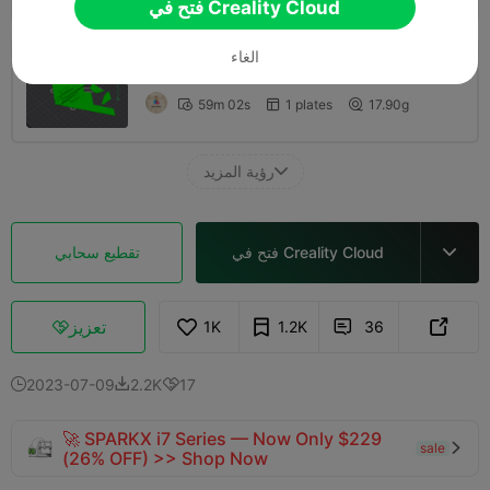
فتح في Creality Cloud
الغاء
طبقة 0.16 مم، 3 جدران، 15% حشو
59m 02s
1 plates
17.90g



رؤية المزيد

فتح في Creality Cloud
تقطيع سحابي

تعزيز
1K
1.2K
36



2023-07-09
2.2K
17



🚀 SPARKX i7 Series — Now Only $229
sale

(26% OFF) >> Shop Now