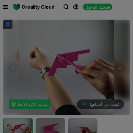

Creality Cloud
تسجيل الدخول




ابحث عن أشباهها
معاينة ثلاثية الأبعاد
