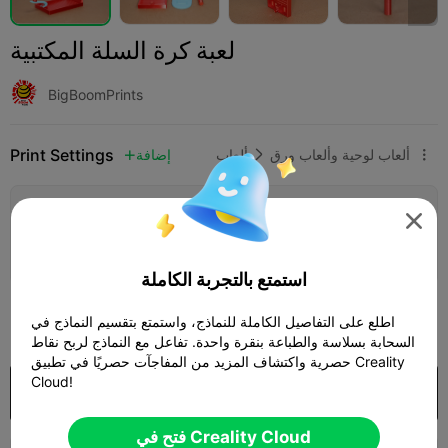
لعبة كرة السلة المكتبية
BigBoomPrints
Print Settings
ألعاب لوحية وألعاب ورق
ألعاب
إضافة



إضافة إعدادات الطباعة


كسب المزيد من النقاط
استمتع بالتجربة الكاملة
250
اطلع على التفاصيل الكاملة للنماذج، واستمتع بتقسيم النماذج في

السحابة بسلاسة والطباعة بنقرة واحدة. تفاعل مع النماذج لربح نقاط
حصرية واكتشاف المزيد من المفاجآت حصريًا في تطبيق Creality
Cloud!
شراء
فتح في Creality Cloud