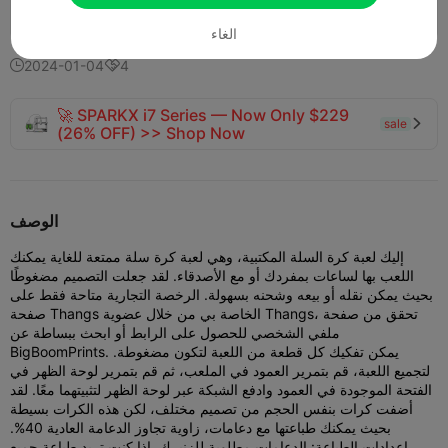
365
241
8


الغاء
2024-01-04
4


🚀 SPARKX i7 Series — Now Only $229
sale

(26% OFF) >> Shop Now
الوصف
إليك لعبة كرة السلة المكتبية، وهي لعبة كرة سلة ممتعة للغاية يمكنك
اللعب بها لساعات بمفردك أو مع الأصدقاء. لقد جعلت التصميم مضغوطًا
بحيث يمكن نقله أو بيعه وشحنه بسهولة. الرخصة التجارية متاحة فقط على
صفحة Thangs الخاصة بي من خلال عضوية Thangs، تحقق من صفحة
ملفي الشخصي للحصول على الرابط أو ابحث ببساطة عن
BigBoomPrints. يمكن تفكيك كل قطعة من اللعبة لتكون مضغوطة.
لتجميع اللعبة، قم بتمرير العمود في الملعب، ثم قم بتمرير لوحة الظهر في
الفتحة الموجودة في العمود وادفع الشبكة عبر لوحة الظهر لتثبيتهما معًا. لقد
أضفت كرات بنفس الحجم من تصميم مختلف، لكن هذه الكرات بسيطة
بحيث يمكنك طباعتها مع دعامات، زاوية تجاوز الدعامة العادية 40%.
إعدادات الطباعة: الدعامات مطلوبة للزنبرك. إذا كنت تريد طباعة جميع