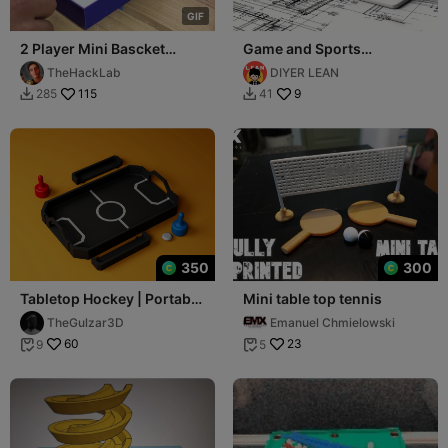
G
I
F
2 Player Mini Bascket
Game and Sports
Board Game!
Scoreboard - Desktop Mini
TheHackLab
DIYER LEAN
Version
115
9
285
41


350
300
Tabletop Hockey | Portable
Mini table top tennis
Mini Arcade Game
TheGulzar3D
Emanuel Chmielowski
60
23
9
5

