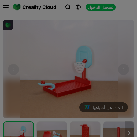

Creality Cloud
تسجيل الدخول



ابحث عن أشباهها
