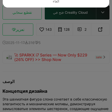
الغاء
فتح في Creality Cloud
تقطيع سحابي

تعزيز
143
128
2



2025-11-17
316
5



🚀 SPARKX i7 Series — Now Only $229
sale

(26% OFF) >> Shop Now
الوصف
Концепция дизайна
Эта шахматная фигура слона сочетает в себе классическую
элегантность и механические мотивы, демонстрируя
замысловатые элементы шестеренок, создающие ощущение