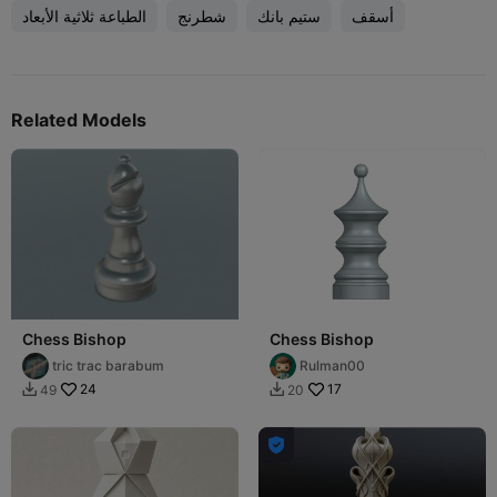
أسقف
ستيم بانك
شطرنج
الطباعة ثلاثية الأبعاد
Related Models
Chess Bishop
Chess Bishop
tric trac barabum
Rulman00
24
17
49
20


