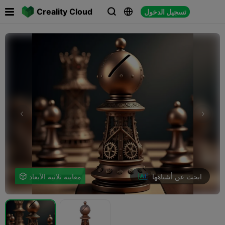

Creality Cloud
تسجيل الدخول



ابحث عن أشباهها
معاينة ثلاثية الأبعاد
