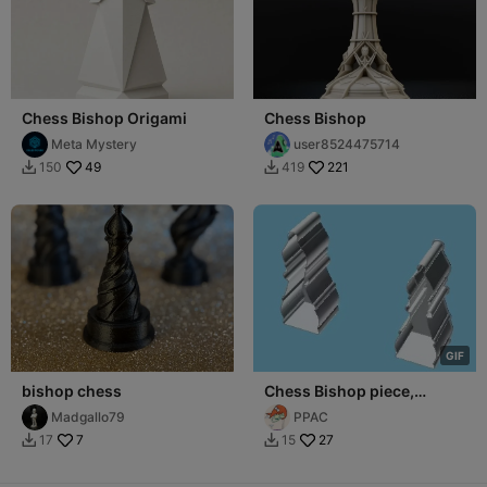
Chess Bishop Origami
Chess Bishop
Meta Mystery
user8524475714
49
221
150
419


G
I
F
bishop chess
Chess Bishop piece,
nestable box (v1)
Madgallo79
PPAC
7
27
17
15

