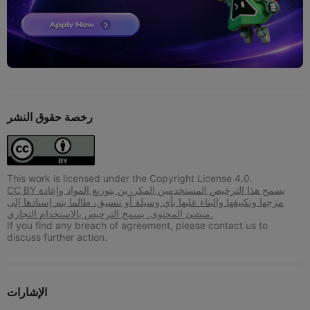
رخصة حقوق النشر
This work is licensed under the Copyright License 4.0.
CC BY يسمح هذا الترخيص المستخدمين المكررين بتوزيع المواد وإعادة
مزجها وتكييفها والبناء عليها بأي وسيلة أو تنسيق، طالما يتم إسنادها إلى
منشئ المحتوى. يسمح الترخيص بالاستخدام التجاري.
If you find any breach of agreement, please contact us to
discuss further action.
الإشارات