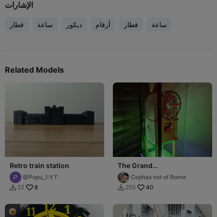
الإشارات
ساعة
قطار
أرقام
ديكور
ساعة
قطار
Related Models
Retro train station
The Grand
'Grandchildren's clock'
@Popu_1:YT
Cephas not of Rome
8
40
22
255

