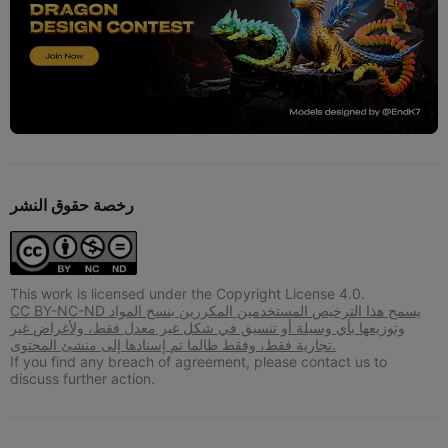
رخصة حقوق النشر
This work is licensed under the Copyright License 4.0.
CC BY-NC-ND يسمح هذا الترخيص المستخدمين المكررين بنسخ المواد
وتوزيعها بأي وسيلة أو تنسيق في شكل غير معدل فقط، ولأغراض غير
تجارية فقط، وفقط طالما تم إسنادها إلى منشئ المحتوى.
If you find any breach of agreement, please contact us to
discuss further action.