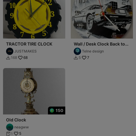
TRACTOR TIRE CLOCK
Wall / Desk Clock Back to
the Future HueForge
JUSTMAKES
Telne design
68
7
168
5


150
Old Clock
neagww
5
1
