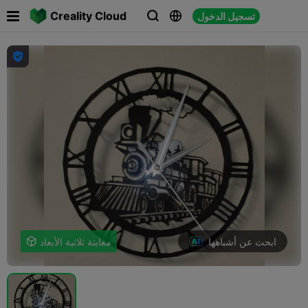

Creality Cloud
تسجيل الدخول




ابحث عن أشباهها
معاينة ثلاثية الأبعاد
