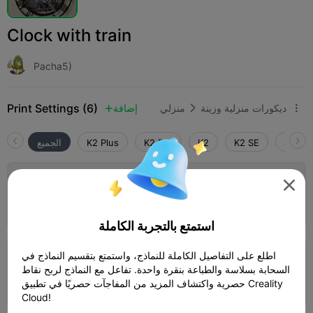
Clock with train
Pacha5)
Print Settings (6)
ديكورات منزلية وزينة
منزلي
إضافة



SPARK
K2 SE
K2
K2 Pro
K2 Plus
الجميع

0.16mm layer, 2 walls, 10% infill
المؤلف
01h 12m
1 plates
17.10g



استمتع بالتجربة الكاملة
اطلع على التفاصيل الكاملة للنماذج، واستمتع بتقسيم النماذج في
0.16mm layer, 2 walls, 10% infill
السحابة بسلاسة والطباعة بنقرة واحدة. تفاعل مع النماذج لربح نقاط
المؤلف
حصرية واكتشاف المزيد من المفاجآت حصريًا في تطبيق Creality
01h 14m
1 plates
16.87g



Cloud!