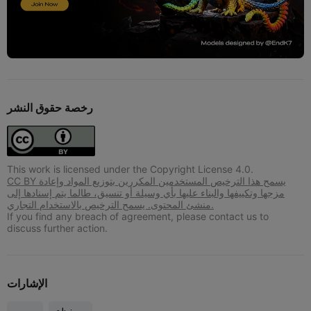
رخصة حقوق النشر
This work is licensed under the Copyright License 4.0.
CC BY يسمح هذا الترخيص المستخدمين المكررين بتوزيع المواد وإعادة
مزجها وتكييفها والبناء عليها بأي وسيلة أو تنسيق، طالما يتم إسنادها إلى
منشئ المحتوى. يسمح الترخيص بالاستخدام التجاري.
If you find any breach of agreement, please contact us to
discuss further action.
الإشارات