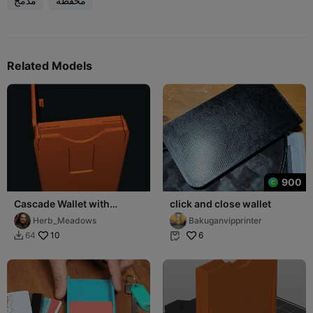
محفظة
مدمج
Related Models
900
Cascade Wallet with
click and close wallet
hinged extra door
Herb_Meadows
Bakuganvipprinter
10
6
64

