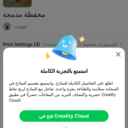
محفظة مدمجة
cringer
Print Settings (3)
إكسسوارات شخصية
أزياء
إضافة




SPARK
K2 SE
K2
K2 Pro
K2 Plus
الجميع
استمتع بالتجربة الكاملة
4.0

0.2mm layer, 3 walls, 15% infill
اطلع على التفاصيل الكاملة للنماذج، واستمتع بتقسيم النماذج في
01h 36m
1 plates
74.89g



السحابة بسلاسة والطباعة بنقرة واحدة. تفاعل مع النماذج لربح نقاط
حصرية واكتشاف المزيد من المفاجآت حصريًا في تطبيق Creality
Cloud!
0.2mm layer, 2 walls, 15% infill
فتح في Creality Cloud
01h 41m
1 plates
77.80g


