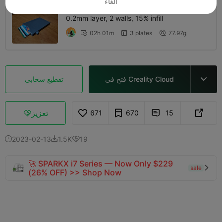
الغاء
0.2mm layer, 2 walls, 15% infill
02h 01m
3 plates
77.97g



فتح في Creality Cloud
تقطيع سحابي

تعزيز
671
670
15



2023-02-13
1.5K
19



🚀 SPARKX i7 Series — Now Only $229
sale

(26% OFF) >> Shop Now