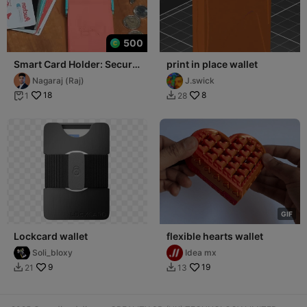
500
Smart Card Holder: Secure
print in place wallet
and Portable Storage
Nagaraj (Raj)
J.swick
Solution
18
8
1
28


G
I
F
Lockcard wallet
flexible hearts wallet
Soli_bloxy
Idea mx
9
19
21
13

