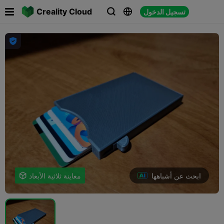

Creality Cloud
تسجيل الدخول




ابحث عن أشباهها
معاينة ثلاثية الأبعاد
