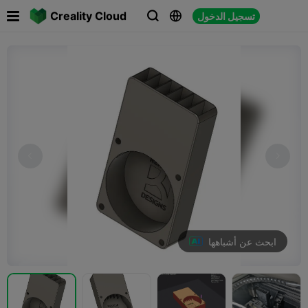

Creality Cloud
تسجيل الدخول



ابحث عن أشباهها