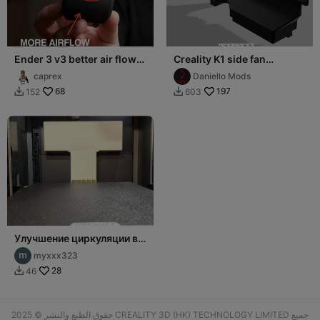
Ender 3 v3 better air flow
Creality K1 side fan
for free
improved Flow duct
caprex
Daniello Mods
68
197
152
603


Улучшение циркуляции в
камере принтера Creality
myxxx323
K2 Plus
28
46

حقوق الطبع والنشر © 2025 CREALITY 3D (HK) TECHNOLOGY LIMITED جميع