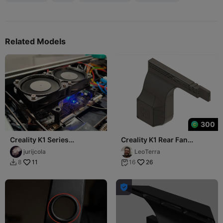
Related Models
300
Creality K1 Series
Creality K1 Rear Fan
Motherboard Twin 6015
Airflow Redirector (Back
jurijcola
LeoTerra
Fan Upgrade Mod
Fan Cover)
11
26
8
16


