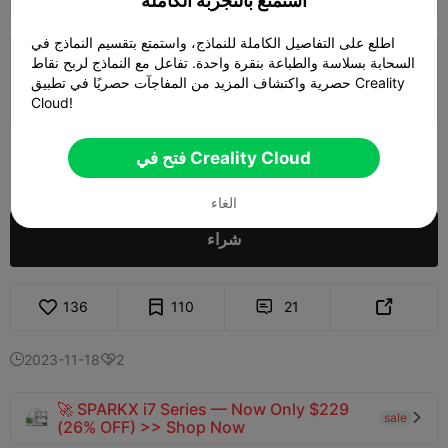
استمتع بالتجربة الكاملة
اطلع على التفاصيل الكاملة للنماذج، واستمتع بتقسيم النماذج في
السحابة بسلاسة والطباعة بنقرة واحدة. تفاعل مع النماذج لربح نقاط
طبقة 0.2 مم، 4 جدران، تعبئة 15%
حصرية واكتشاف المزيد من المفاجآت حصريًا في تطبيق Creality
المؤلف
01h 05m
1 plates
27.58g



Cloud!
150
فتح في Creality Cloud

الغاء
شراء
136
110
21


2023-11-18
2


🚀 SPARKX i7 Series — Now Only $229
sale

(26% OFF) >> Shop Now