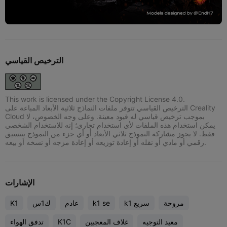
الترخيص القياسي
This work is licensed under the Copyright License 4.0.
الترخيص القياسي تتوفر ملفات النماذج ثلاثية الأبعاد المباعة على Creality
Cloud بموجب ترخيص قياسي له قيود معينة. وعلى وجه الخصوص، لا
يمكن استخدام هذه الملفات لأي استخدام تجاري؛ إنه للاستخدام الشخصي
فقط. لا يجوز مشاركة النموذج ثلاثي الأبعاد أو أي جزء من النموذج بتنسيق
رقمي أو مادي أو نقله أو إعادة توزيعه أو إعادة مزجه أو نسخه أو بيعه.
الإشارات
مروحة
k1 سريع
k1 se
عادم
ك1س
K1
معيد التوجيه
غلاف المعجبين
K1C
تدفق الهواء