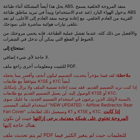
يحل هذا أيضاً المشكلة أثناء طباعة ABS. منفذ المروحة الخلفية يسمح
بدخول الهواء البارد (عند عدم الاستخدام) ويبدأ في تبريد مناطق طباعة ABS
القريبة من العادم الخلفي. مع إعادة توجيه منفذ العادم إلى الأعلى، لم تعد
تتلقى تيارات هوائية مباشرة على نموذجك.
والأفضل من ذلك كله، عندما تفشل عملية الطباعة، فإنه يحمي مروحتك من
الخيوط أو القطع التي يمكن أن تدخل في الشفرات.
ستحتاج إلى:
لا حاجة لأي شيء إضافي.
للتثبيت ومعلومات أخرى راجع ملف PDF.
ملاحظة:
لقد قمنا مؤخراً بتحديث التصميم ليكون أنحف وأقصر مما يجعله
متوافقاً مع طابعات K1SE و K1C أيضاً.
إذا كنت تريد التصميم القديم، فقد تمت إعادة تسمية الملف ولا يزال بإمكانك
الوصول إليه. لن يعمل التصميم القديم مع طابعات K1SE أو K1C.
بالنسبة لأولئك الذين يرغبون في استخدام التصميم الجديد، ما عليك سوى
استخدام الملف المسمى "NEW UPDATED - Airflow Redirector Rear
إذا كانت
Fan Cover" وسيعمل ذلك لطابعات K1 و K1SE و K1C.
المروحة تحتوي على شبكة معدنية، يرجى إزالتها
حيث لن تكون
هناك حاجة إليها.
لم يتم تحديث ملف PDF للتعليمات حيث لم يتغير الكثير فيما