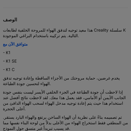
الوصف
هذا معيد توجيه لتدفق الهواء للمروحة الخلفية لطابعات Creality سلسلة K
التالية. يتم تركيبه باستخدام البراغي الموجودة.
متوافق الآن مع
- K1
- K1 SE
- K1 C
يخدم غرضين، حماية مروحتك من الأجزاء الساقطة وإعادة توجيه تدفق
الهواء لتحسين جودة الطباعة.
إذا لاحظت أن جودة الطباعة في الجزء الخلفي الأيسر ليست بنفس جودة
الجانب الأيمن أو الأمامي، فقد يعمل هذا معك. لقد لاحظت نتائج أفضل عند
استخدام هذا حيث يتم إعادة توجيه مدخل الهواء لسحب الهواء الدافئ من
أعلى الحجرة.
تم تصميمه بناءً على نظرية أن الهواء الساخن يرتفع والهواء البارد يستقر.
من المنطقي فقط استخراج الهواء من الأعلى بدلاً من لوحة البناء نفسها مما
قد يسبب تبريداً غير متسق حول النموذج.