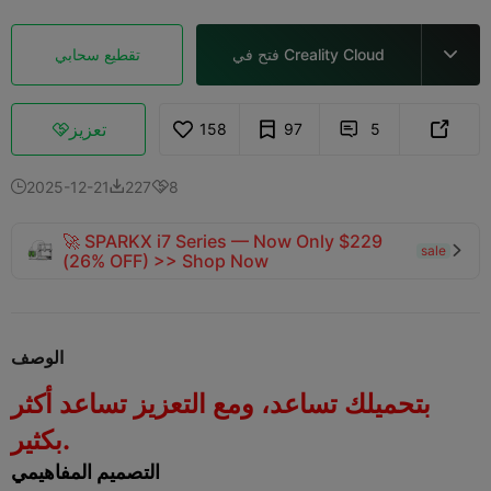
فتح في Creality Cloud
تقطيع سحابي

تعزيز
158
97
5



2025-12-21
227
8



🚀 SPARKX i7 Series — Now Only $229
sale

(26% OFF) >> Shop Now
الوصف
بتحميلك تساعد، ومع التعزيز تساعد أكثر
بكثير.
التصميم المفاهيمي