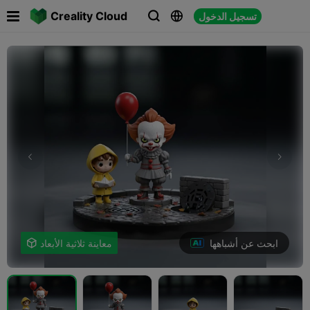

Creality Cloud
تسجيل الدخول



ابحث عن أشباهها
معاينة ثلاثية الأبعاد
