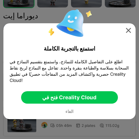
ديوراما إيت
AlanGomez

Print Settings (2)
استمتع بالتجربة الكاملة
شخصيات ومخلوقات
مجسمات مصغرة
إضافة



اطلع على التفاصيل الكاملة للنماذج، واستمتع بتقسيم النماذج في
SPARK
K2 SE
K2
K2 Pro
K2 Plus
الجميع
السحابة بسلاسة والطباعة بنقرة واحدة. تفاعل مع النماذج لربح نقاط
حصرية واكتشاف المزيد من المفاجآت حصريًا في تطبيق Creality
Cloud!
طبقة 0.16 ملم، جداران، تعبئة 15%
المؤلف
09h 26m
3 plates
117.72g



فتح في Creality Cloud
الغاء
طبقة 0.2 ملم، جداران، تعبئة 15%
05h 46m
2 plates
115.02g


