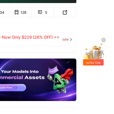
134
128
5


 — Now Only $229 (26% OFF) >>
sale

هدايا مجانية