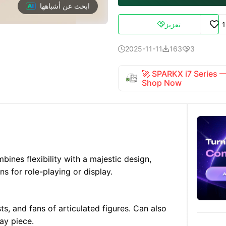
ابحث عن أشباهها
تعزيز

2025-11-11
163
3



🚀 SPARKX i7 Series
Shop Now
ines flexibility with a majestic design,
s for role-playing or display.
ts, and fans of articulated figures. Can also
lay piece.