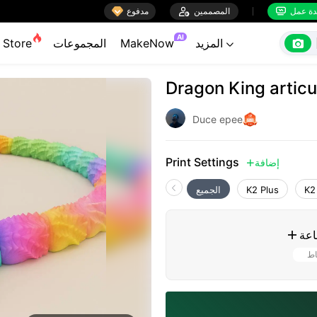

ة عمل
المصممين

مدفوع


AI

المزيد
MakeNow
المجموعات
Store

Dragon King articu
Duce epee
Print Settings
إضافة

K2
K2 Plus
الجميع
اعة

اط