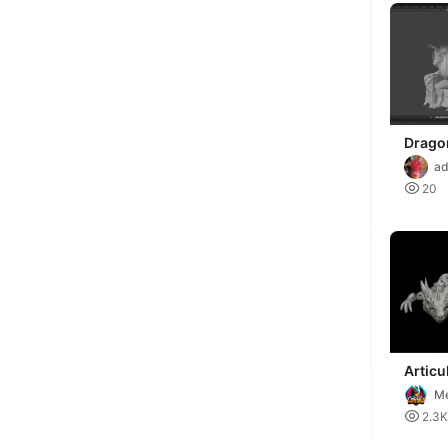
Dragon
a thron
ad

20
Articu
33
M

2.3K