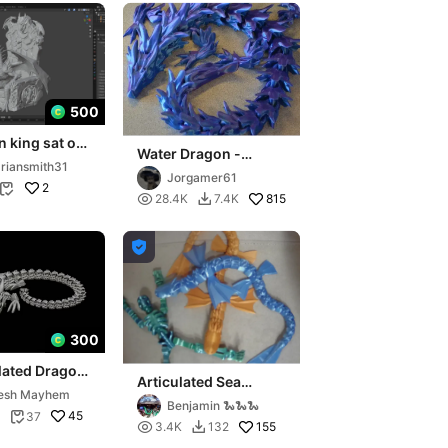
500
 king sat on
Water Dragon -
e in his lair
riansmith31
Articulated Dragon
Jorgamer61
2


815
28.4K
7.4K


300
lated Dragon
Articulated Sea
esh Mayhem
Dragon
Benjamin 🐍🐍🐍
45
37


155
3.4K
132
