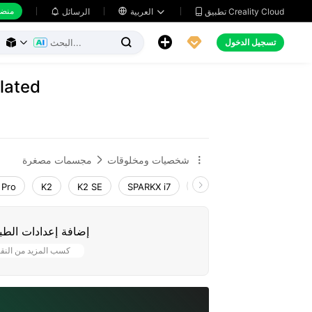
منضد
تطبيق Creality Cloud
العربية

الرسائل





تسجيل الدخول



lated
شخصيات ومخلوقات
مجسمات مصغرة


 Pro
K2
K2 SE
SPARKX i7
Creality Hi
Ender-3 V
إضافة إعدادات الطب
كسب المزيد من النق