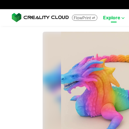
Explore
FlowPrint

