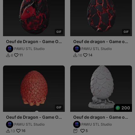
G
I
F
G
I
F
Oeuf de Dragon - Game Of
Oeuf de dragon - Game of
Thrones
Thrones
PAWU STL Studio
PAWU STL Studio
11
14
6
16


200
G
I
F
Oeuf de Dragon - Game Of
Oeuf de dragon - Game of
Thrones
Thrones
PAWU STL Studio
PAWU STL Studio
16
5
13

