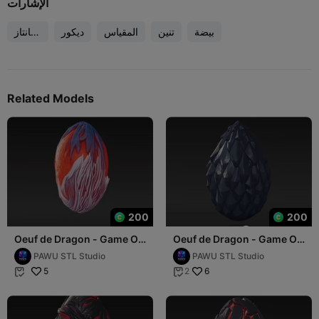
الإشارات
بيضة
تنين
المقياس
ديكور
فانتاز
يا
Related Models
200
200
Oeuf de Dragon - Game Of
Oeuf de Dragon - Game Of
Thrones
Thrones
PAWU STL Studio
PAWU STL Studio
5
6
2

