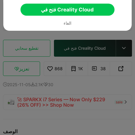
5.0

فتح في Creality Cloud
طبقة 0.2 ملم، جداران، تعبئة 15%
02h 23m
1 plates
60.15g



الغاء
فتح في Creality Cloud
تقطيع سحابي

تعزيز
868
1K
38



2025-11-05
2.1K
30



🚀 SPARKX i7 Series — Now Only $229
sale

(26% OFF) >> Shop Now
الوصف