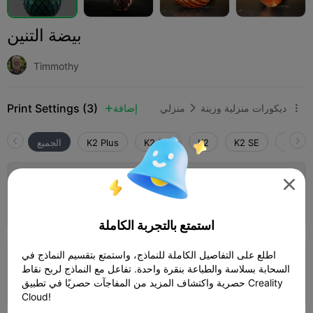
بيضة التنين
Timmothy
Print Settings (3)
ديكورات منزلية وزينة
منزلي
إضافة



SPARK
K2 SE
K2
K2 Pro
K2 Plus
الجميع

طبقة 0.2 ملم، جداران، تعبئة 15%
المؤلف
10h 13m
1 plates
407.08g



استمتع بالتجربة الكاملة
5.0

اطلع على التفاصيل الكاملة للنماذج، واستمتع بتقسيم النماذج في
طبقة 0.16 ملم، جداران، تعبئة 15%
السحابة بسلاسة والطباعة بنقرة واحدة. تفاعل مع النماذج لربح نقاط
حصرية واكتشاف المزيد من المفاجآت حصريًا في تطبيق Creality
03h 20m
1 plates
59.93g



Cloud!