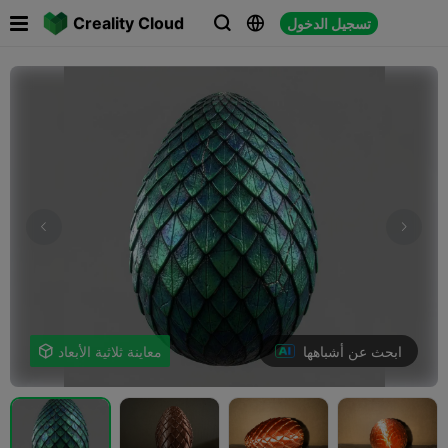

Creality Cloud
تسجيل الدخول



ابحث عن أشباهها
معاينة ثلاثية الأبعاد
