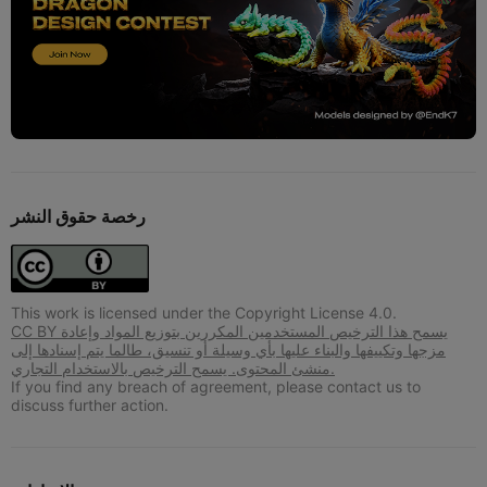
رخصة حقوق النشر
This work is licensed under the Copyright License 4.0.
CC BY يسمح هذا الترخيص المستخدمين المكررين بتوزيع المواد وإعادة
مزجها وتكييفها والبناء عليها بأي وسيلة أو تنسيق، طالما يتم إسنادها إلى
منشئ المحتوى. يسمح الترخيص بالاستخدام التجاري.
If you find any breach of agreement, please contact us to
discuss further action.