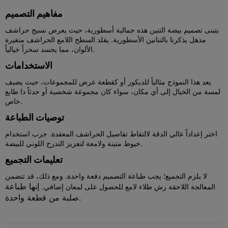
مفاهيم التصميم
يتبنى تصميم بيضة التنين هذه جمالية أسطورية، حيث يعرض نسيج حراشف
مذهل يذكرنا بالتنانين الأسطورية. يقلد السطح اللامع الحراشف متغيرة
الألوان، مما يجسد سحراً خيالياً.
الاستخدامات
يعد هذا النموذج مثالياً للديكور أو كقطعة عرض للمجموعات، حيث يضيف
لمسة من الخيال إلى أي مكان، سواء كان مجموعة شخصية أو حدثاً ذا طابع
خاص.
توصيات الطباعة
اختر إعداداً عالي الدقة لالتقاط تفاصيل الحراشف المعقدة. جرب استخدام
خيوط متينة ولامعة لتعزيز التدرج اللوني للبيضة.
تعليمات التجميع
لا يلزم التجميع؛ يجب طباعة التصميم دفعة واحدة. ومع ذلك، قد تتضمن
إنها طباعة
المعالجة اللاحقة رش طلاء لامع للحصول على لمعان إضافي.
صلبة من قطعة واحدة.