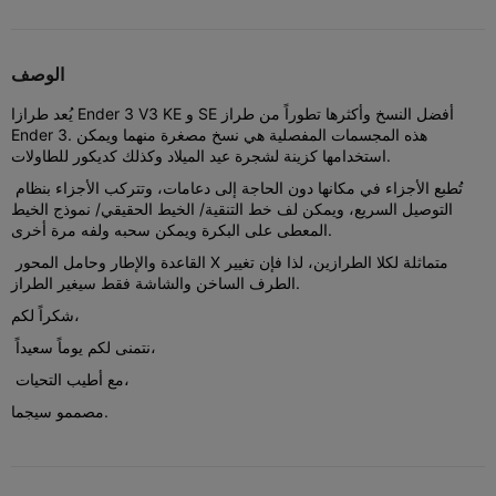
الوصف
يُعد طرازا Ender 3 V3 KE و SE أفضل النسخ وأكثرها تطوراً من طراز
Ender 3. هذه المجسمات المفصلية هي نسخ مصغرة منهما ويمكن
استخدامها كزينة لشجرة عيد الميلاد وكذلك كديكور للطاولات.
تُطبع الأجزاء في مكانها دون الحاجة إلى دعامات، وتتركب الأجزاء بنظام
التوصيل السريع، ويمكن لف خط التنقية/ الخيط الحقيقي/ نموذج الخيط
المعطى على البكرة ويمكن سحبه ولفه مرة أخرى.
القاعدة والإطار وحامل المحور X متماثلة لكلا الطرازين، لذا فإن تغيير
الطرف الساخن والشاشة فقط سيغير الطراز.
شكراً لكم،
نتمنى لكم يوماً سعيداً،
مع أطيب التحيات،
مصممو سيجما.