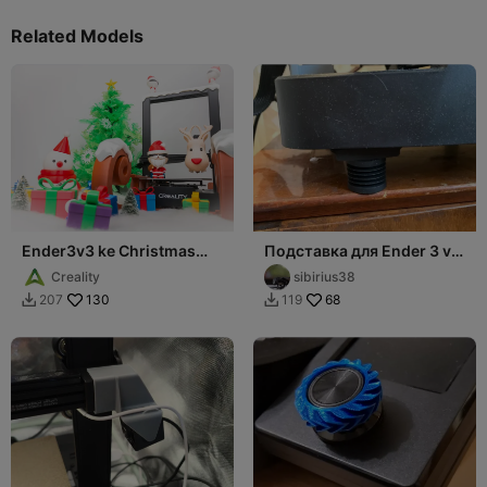
Related Models
Ender3v3 ke Christmas
Подставка для Ender 3 v3
limited skin
KE
Creality
sibirius38
130
68
207
119

