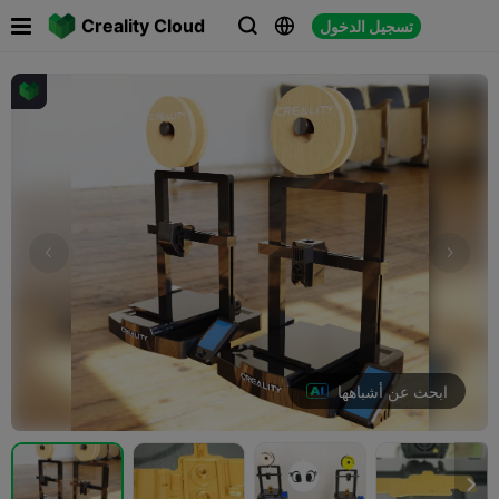

Creality Cloud
تسجيل الدخول



ابحث عن أشباهها
