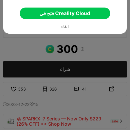
فتح في Creality Cloud
طبقة 0.2 ملم، 3 جدران، 15% تعبئة
الغاء
01h 48m
2 plates
270.76g



300

شراء
353
328
41


2023-12-22
15


🚀 SPARKX i7 Series — Now Only $229
sale

(26% OFF) >> Shop Now