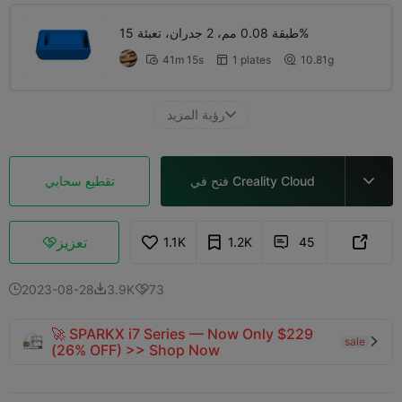
طبقة 0.08 مم، 2 جدران، تعبئة 15%
41m 15s
1 plates
10.81g



رؤية المزيد

فتح في Creality Cloud
تقطيع سحابي

تعزيز
1.1K
1.2K
45



2023-08-28
3.9K
73



🚀 SPARKX i7 Series — Now Only $229
sale

(26% OFF) >> Shop Now