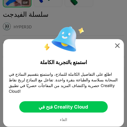
G
I
F
سلسلة الفيدجت
HYPER3D
Print Settings (9)
أخرى
ألعاب
إضافة




SPARK
K2 SE
K2
K2 Pro
K2 Plus
الجميع
استمتع بالتجربة الكاملة
4.2

اطلع على التفاصيل الكاملة للنماذج، واستمتع بتقسيم النماذج في
طبقة 0.2 مم، 3 جدران، تعبئة 15%
السحابة بسلاسة والطباعة بنقرة واحدة. تفاعل مع النماذج لربح نقاط
23m 51s
1 plates
11.57g



حصرية واكتشاف المزيد من المفاجآت حصريًا في تطبيق Creality
Cloud!
طبقة 0.08 مم، 2 جدران، تعبئة 15%
فتح في Creality Cloud
56m 23s
1 plates
10.85g



الغاء