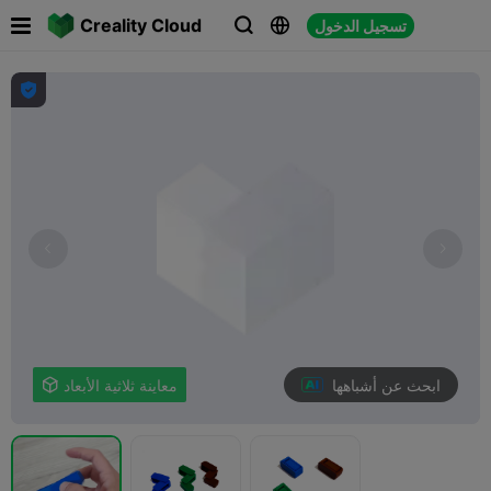

Creality Cloud
تسجيل الدخول




ابحث عن أشباهها
معاينة ثلاثية الأبعاد
