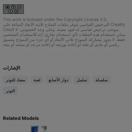
This work is licensed under the Copyright License 4.0.
الترخيص القياسي تتوفر ملفات النماذج ثلاثية الأبعاد المباعة على Creality
Cloud بموجب ترخيص قياسي له قيود معينة. وعلى وجه الخصوص، لا
يمكن استخدام هذه الملفات لأي استخدام تجاري؛ إنه للاستخدام الشخصي
فقط. لا يجوز مشاركة النموذج ثلاثي الأبعاد أو أي جزء من النموذج بتنسيق
رقمي أو مادي أو نقله أو إعادة توزيعه أو إعادة مزجه أو نسخه أو بيعه.
الإشارات
سلسلة
تململ
دوار الأصابع
لعبة
مضاد للتوتر
التوتر
Related Models