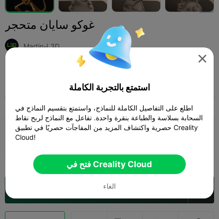
غوكو سايان متحجر
Martin-L3D

Print Settings (1)
أخرى
ألعاب
إضافة



استمتع بالتجربة الكاملة
SPARK
K2 SE
K2
K2 Pro
K2 Plus
الجميع
اطلع على التفاصيل الكاملة للنماذج، واستمتع بتقسيم النماذج في
السحابة بسلاسة والطباعة بنقرة واحدة. تفاعل مع النماذج لربح نقاط
حصرية واكتشاف المزيد من المفاجآت حصريًا في تطبيق Creality
طبقة 0.2 مم، 3 جدران، تعبئة داخلية 5%
Cloud!
المؤلف
04h 38m
1 plates
45.18g



فتح في Creality Cloud
الغاء
فتح في Creality Cloud
