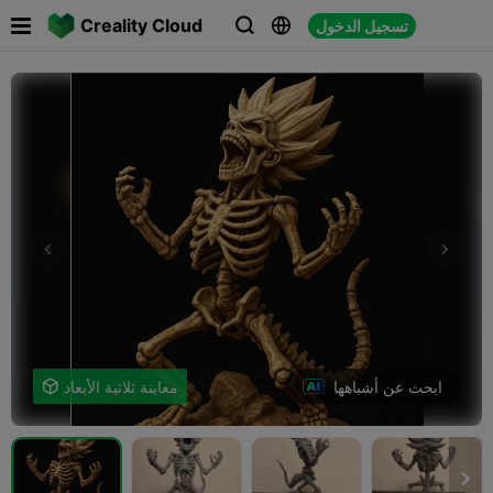

Creality Cloud
تسجيل الدخول



ابحث عن أشباهها
معاينة ثلاثية الأبعاد

