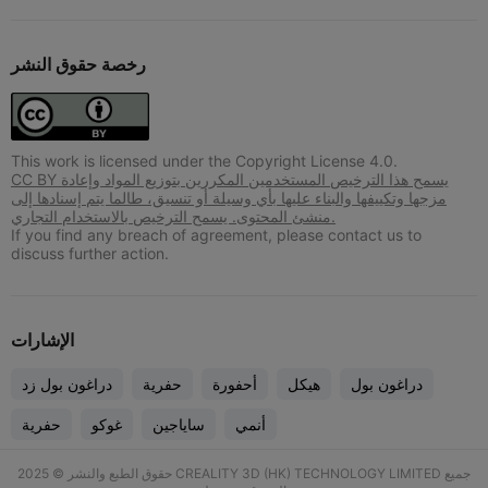
رخصة حقوق النشر
This work is licensed under the Copyright License 4.0.
CC BY يسمح هذا الترخيص المستخدمين المكررين بتوزيع المواد وإعادة
مزجها وتكييفها والبناء عليها بأي وسيلة أو تنسيق، طالما يتم إسنادها إلى
منشئ المحتوى. يسمح الترخيص بالاستخدام التجاري.
If you find any breach of agreement, please contact us to
discuss further action.
الإشارات
دراغون بول
هيكل
أحفورة
حفرية
دراغون بول زد
أنمي
ساياجين
غوكو
حفرية
حقوق الطبع والنشر © 2025 CREALITY 3D (HK) TECHNOLOGY LIMITED جميع