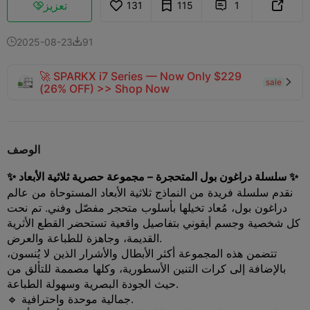
تعزيز
131
115
1



2025-08-23
91


🚀 SPARKX i7 Series — Now Only $229
sale

(26% OFF) >> Shop Now
الوصف
✨ سلسلة دراغون بول المتحجرة – مجموعة حصرية ثلاثية الأبعاد ✨
نقدم سلسلة فريدة من النماذج ثلاثية الأبعاد المستوحاة من عالم
دراغون بول، مُعاد تخيلها بأسلوب متحجر مفصّل وفني. تم نحت
كل شخصية وجسم أيقوني بتفاصيل واقعية تستحضر القطع الأثرية
القديمة، وجاهزة للطباعة والعرض.
تتضمن هذه المجموعة أكثر الأبطال والأشرار الذين لا يُنسون،
بالإضافة إلى كرات التنين الأسطورية، وكلها مصممة للتألق من
حيث الجودة البصرية وسهولة الطباعة.
🔹 جمالية موحدة واحترافية.