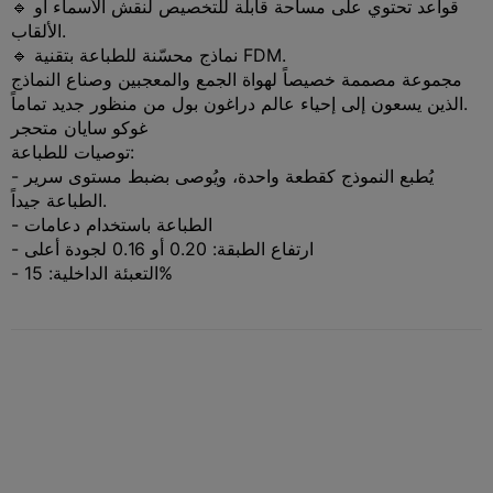
🔹 قواعد تحتوي على مساحة قابلة للتخصيص لنقش الأسماء أو
الألقاب.
🔹 نماذج محسّنة للطباعة بتقنية FDM.
مجموعة مصممة خصيصاً لهواة الجمع والمعجبين وصناع النماذج
الذين يسعون إلى إحياء عالم دراغون بول من منظور جديد تماماً.
غوكو سايان متحجر
توصيات للطباعة:
- يُطبع النموذج كقطعة واحدة، ويُوصى بضبط مستوى سرير
الطباعة جيداً.
- الطباعة باستخدام دعامات
- ارتفاع الطبقة: 0.20 أو 0.16 لجودة أعلى
- التعبئة الداخلية: 15%