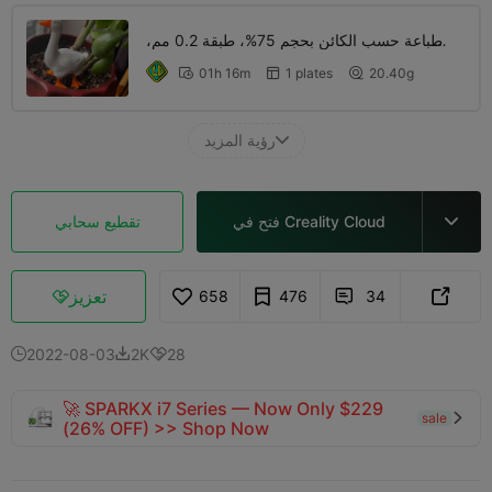
طباعة حسب الكائن بحجم 75%، طبقة 0.2 مم،
جداران، تعبئة 15%
01h 16m
1 plates
20.40g



رؤية المزيد

فتح في Creality Cloud
تقطيع سحابي

تعزيز
658
476
34



2022-08-03
2K
28



🚀 SPARKX i7 Series — Now Only $229
sale

(26% OFF) >> Shop Now