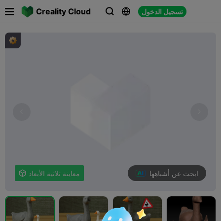

Creality Cloud
تسجيل الدخول



ابحث عن أشباهها
معاينة ثلاثية الأبعاد
