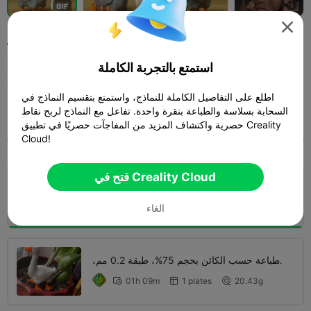
G
I
F

جووووز
bigovereasy
استمتع بالتجربة الكاملة
اطلع على التفاصيل الكاملة للنماذج، واستمتع بتقسيم النماذج في
Print Settings (12)
ألعاب لوحية وألعاب ورق
ألعاب
إضافة


السحابة بسلاسة والطباعة بنقرة واحدة. تفاعل مع النماذج لربح نقاط

حصرية واكتشاف المزيد من المفاجآت حصريًا في تطبيق Creality
Cloud!
SPARK
K2 SE
K2
K2 Pro
K2 Plus
الجميع
4.0
فتح في Creality Cloud

طبقة 0.2 مم، 3 جدران، تعبئة 15%
01h 48m
1 plates
45.37g



الغاء
طباعة حسب الكائن بحجم 75%، طبقة 0.2 مم،
جداران، تعبئة 15%
01h 09m
1 plates
20.43g


