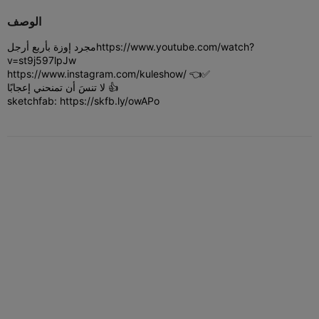
الوصف
https://www.youtube.com/watch?
مجرد إوزة بأربع أرجل
v=st9j597lpJw
https://www.instagram.com/kuleshow/ 👈✅
لا تنسَ أن تمنحني إعجابًا 👍
sketchfab: https://skfb.ly/owAPo