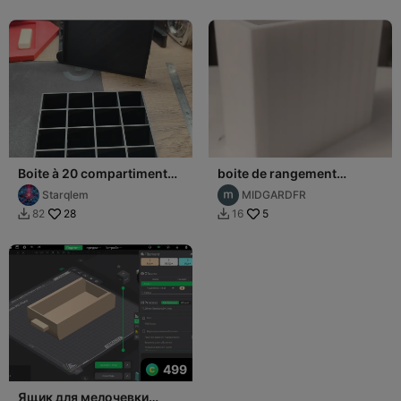
Boite à 20 compartiments
boite de rangement
27/30mm avec couvercle
112x50x70
Starqlem
MIDGARDFR
28
5
82
16


499
Ящик для мелочевки