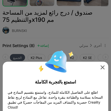
صندوق / درج رائع لمزيد من المساحة
والتنظيم 75x190 مم
BURNSKI
Print Settings (8)
أخرى
منزلي
إضافة



SPARK
K2 SE
K2
K2 Pro
K2 Plus
الجميع

طبقة 0.2 مم، 3 جدران، 15% تعبئة
المؤلف
07h 53m
7 plates


استمتع بالتجربة الكاملة
304.27g

اطلع على التفاصيل الكاملة للنماذج، واستمتع بتقسيم النماذج في
السحابة بسلاسة والطباعة بنقرة واحدة. تفاعل مع النماذج لربح نقاط
طبقة 0.2 مم، 3 جدران، 15% تعبئة
حصرية واكتشاف المزيد من المفاجآت حصريًا في تطبيق Creality
المؤلف
07h 03m
5 plates


Cloud!
308.75g
