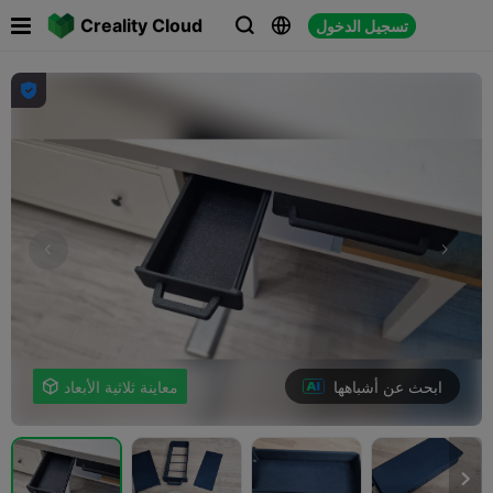

Creality Cloud
تسجيل الدخول




ابحث عن أشباهها
معاينة ثلاثية الأبعاد

