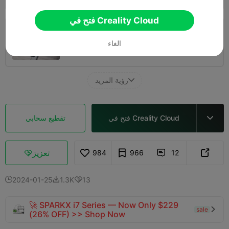
فتح في Creality Cloud
طبقة 0.2 مم، جداران، 15% تعبئة
الغاء
المؤلف
06h 26m
5 plates
277.40g



رؤية المزيد

فتح في Creality Cloud
تقطيع سحابي

تعزيز
984
966
12



2024-01-25
1.3K
13



🚀 SPARKX i7 Series — Now Only $229
sale

(26% OFF) >> Shop Now