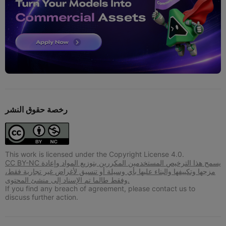
رخصة حقوق النشر
This work is licensed under the Copyright License 4.0.
CC BY-NC يسمح هذا الترخيص المستخدمين المكررين بتوزيع المواد وإعادة
مزجها وتكييفها والبناء عليها بأي وسيلة أو تنسيق لأغراض غير تجارية فقط،
وفقط طالما تم الإسناد إلى منشئ المحتوى.
If you find any breach of agreement, please contact us to
discuss further action.