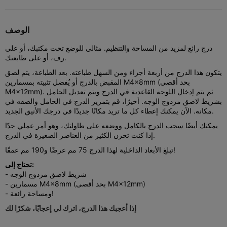
الوصف
درج رائع لمزيد من المساحة والتنظيم. مثالي للوضع تحت مكتبك، أو على
رف، أو على طابعتك.
يتكون هذا الدرج من أربعة أجزاء ومن السهل طباعته. بعد الطباعة، يتم لصق
المقبض بالدرج أو يُفضل تثبيته بمسمارين M4x8mm (بحد أقصى
M4x12mm). ثم يتم إدخال اللوحة القاعدية في الدرج ويتم تعديل الحامل
بشريط لاصق مزدوج الوجه. أخيرًا، قم بتمرير الدرج في الحامل والصقه في
مكانه. الآن يمكنك إعطاء كل ما تريد مكانًا جديدًا في درجك الأنيق الجديد.
يمكنك أيضًا سحب الدرج بالكامل ووضعه على طاولتك، وهو أمر عملي جدًا
إذا كنت تخزن الكثير من العناصر الصغيرة في الدرج.
تبلغ الأبعاد الداخلية لهذا الدرج 75 مم عرضًا و190 مم عمقًا!
تحتاج إلى:
- شريط لاصق مزدوج الوجه
- مسمارين M4x8mm (بحد أقصى M4x12mm)
- ومساحة رائعة!
إذا أعجبك هذا الدرج، اترك لي إعجابًا، شكرًا لك