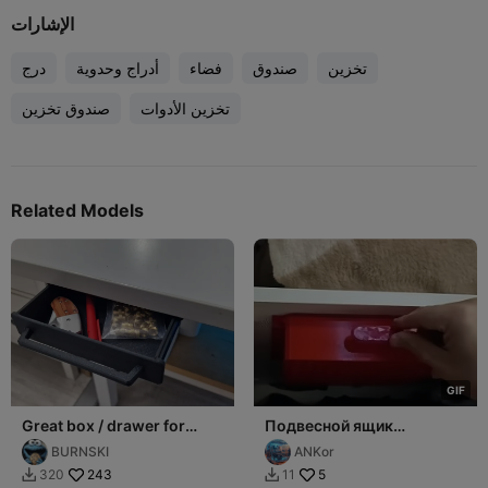
الإشارات
تخزين
صندوق
فضاء
أدراج وحدوية
درج
تخزين الأدوات
صندوق تخزين
Related Models
G
I
F
Great box / drawer for
Подвесной ящик
more space and
200х200х50 / Заказ
BURNSKI
ANKor
organization 150x190mm
других размеров
243
5
320
11


бесплатно