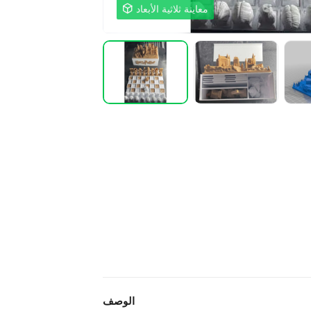
معاينة ثلاثية الأبعاد

الوصف