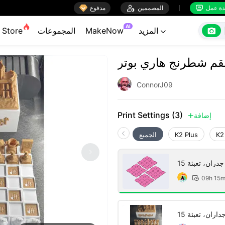

ة عمل
المصممين

مدفوع


AI

المزيد
MakeNow
المجموعات
Store

م شطرنج هاري بوتر
ConnorJ09
Print Settings (3)
إضافة

K2
K2 Plus
الجميع
09h 15
