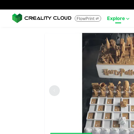
Explore
FlowPrint

