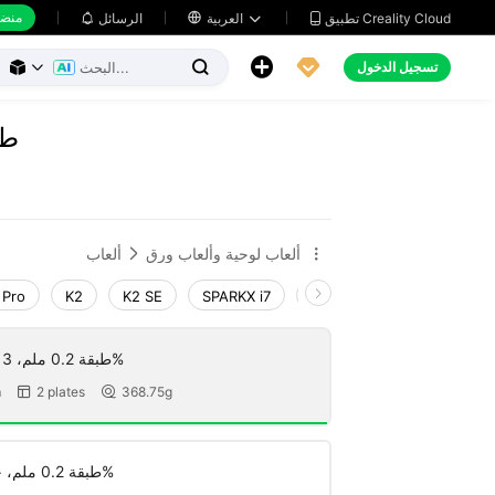
منضد
تطبيق Creality Cloud
العربية

الرسائل





تسجيل الدخول



طق
ألعاب لوحية وألعاب ورق
ألعاب


 Pro
K2
K2 SE
SPARKX i7
Creality Hi
Ender-3 V
طبقة 0.2 ملم، 3 جدران، تعبئة 15%
m
2 plates
368.75g


طبقة 0.2 ملم، جداران، تعبئة 15%