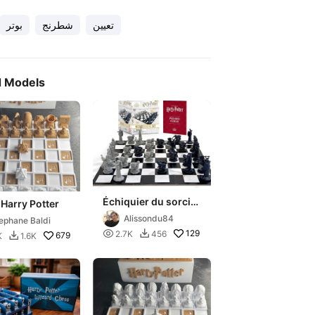
تعيين
شطرنج
بوتر
d Models
Échiquier du sorcier
Harry Potter
harry potter
Alissondu84
ephane Baldi

129
2.7K
456

679
K
1.6K
