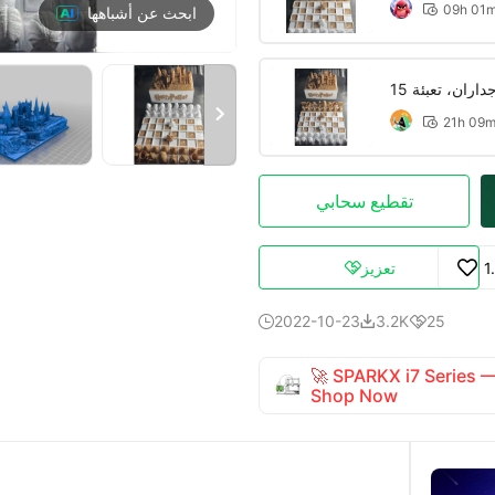
09h 01

ابحث عن أشباهها

21h 09

تقطيع سحابي
1
تعزيز

2022-10-23
3.2K
25



🚀 SPARKX i7 Series
Shop Now