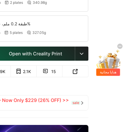
m
2 plates
340.98g


طبقة 0.2 ملم، جداران، تعبئة 15%
m
5 plates
327.05g


Open with Creality Print

.9K
2.1K
15


هدايا مجانية
 — Now Only $229 (26% OFF) >>
sale
