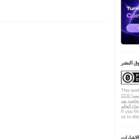
ق النشر
This wor
CC0 (المعروفة أيضًا باسم CC Zero) هي أداة تخصيص عامة
لخاصة بهم
If you f
us to dis
الإشارات