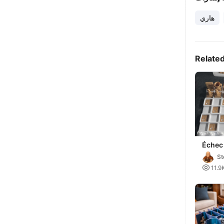
هاري
Relate
Échec 
St

11.9