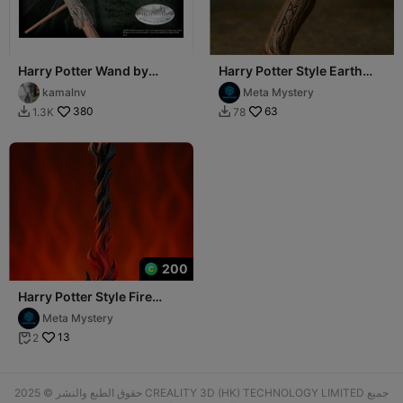
Harry Potter Wand by
Harry Potter Style Earth
Matteo_Arcari
Wand
kamalnv
Meta Mystery
380
63
1.3K
78


200
Harry Potter Style Fire
Wand
Meta Mystery
13
2

حقوق الطبع والنشر © 2025 CREALITY 3D (HK) TECHNOLOGY LIMITED جميع