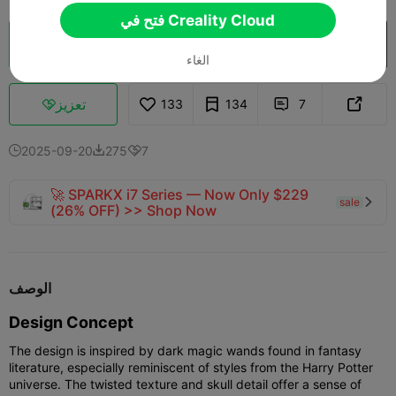
فتح في Creality Cloud
فتح في Creality Cloud
تقطيع سحابي

الغاء
تعزيز
133
134
7



2025-09-20
275
7



🚀 SPARKX i7 Series — Now Only $229
sale

(26% OFF) >> Shop Now
الوصف
Design Concept
The design is inspired by dark magic wands found in fantasy
literature, especially reminiscent of styles from the Harry Potter
universe. The twisted texture and skull detail offer a sense of