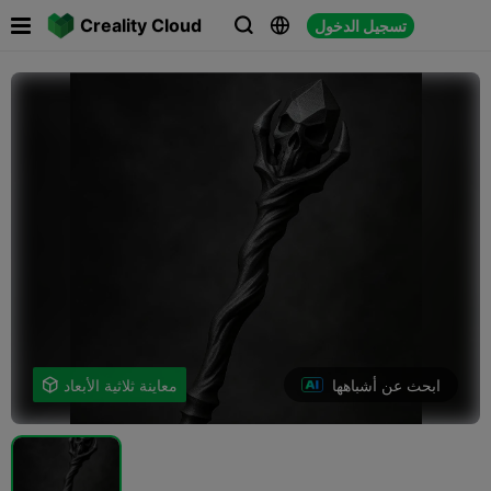

Creality Cloud
تسجيل الدخول



ابحث عن أشباهها
معاينة ثلاثية الأبعاد
