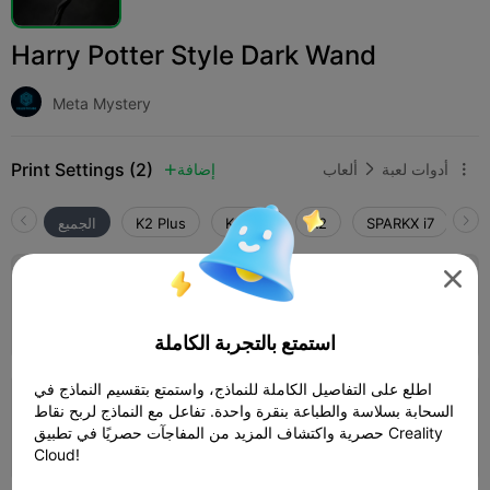
Harry Potter Style Dark Wand
Meta Mystery
Print Settings (2)
أدوات لعبة
ألعاب
إضافة



Cr
SPARKX i7
K2
K2 Pro
K2 Plus
الجميع

0.2mm layer, 2 walls, 15% infill
02h 01m
1 plates
24.31g



استمتع بالتجربة الكاملة
اطلع على التفاصيل الكاملة للنماذج، واستمتع بتقسيم النماذج في
0.2mm layer, 2 walls, 15% infill
السحابة بسلاسة والطباعة بنقرة واحدة. تفاعل مع النماذج لربح نقاط
حصرية واكتشاف المزيد من المفاجآت حصريًا في تطبيق Creality
03h 0m
1 plates
23.85g



Cloud!