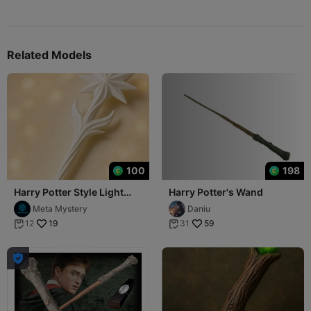
يا
Related Models
100
198
Harry Potter Style Light
Harry Potter's Wand
Wand
Meta Mystery
Daniu
19
59
12
31


