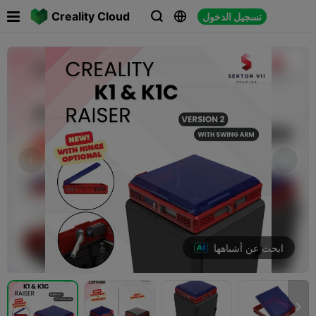

Creality Cloud
تسجيل الدخول



ابحث عن أشباهها
