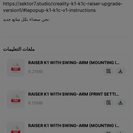
https://sektor7.studio/creality-k1-k1c-raiser-upgrade-
version1/#lepopup-k1-k1c-v1-instructions
نحن سعداء بكل متابع جديد.
ملفات التعليمات
RAISER K1 WITH SWING-ARM (MOUNTING INSTRUCTIONS).pdf
6.21MB


RAISER K1 WITH SWING-ARM (PRINT SETTINGS).pdf
6.15MB


RAISER K1 WITH SWING-ARM (MOUNTING INSTRUCTIONS, no bearings.pdf