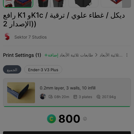
رافع K1 وK1c / ديكل / غطاء علوي / ترقية
(الإصدار 2)
Sektor 7 Studios
Print Settings (1)
قطع غيار الطابعة ثلاثية الأبعاد
طابعات ثلاثية الأبعاد
إضافة



Ender-3 V3 Plus
الجميع
0.2mm layer, 3 walls, 10 infill
08h 20m
3 plates
207.94g



800
