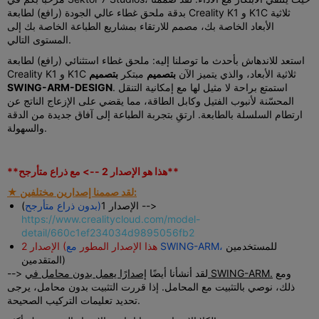
بدقة ملحق غطاء عالي الجودة (رافع) لطابعة Creality K1 و K1C ثلاثية
الأبعاد الخاصة بك، مصمم للارتقاء بمشاريع الطباعة الخاصة بك إلى
المستوى التالي.
استعد للاندهاش بأحدث ما توصلنا إليه: ملحق غطاء استثنائي (رافع) لطابعة
Creality K1 و K1C ثلاثية الأبعاد، والذي يتميز الآن
بتصميم
مبتكر
بتصميم
. استمتع براحة لا مثيل لها مع إمكانية التنقل
SWING-ARM-DESIGN
المحسّنة لأنبوب الفتيل وكابل الطاقة، مما يقضي على الإزعاج الناتج عن
ارتطام السلسلة بالطابعة. ارتقِ بتجربة الطباعة إلى آفاق جديدة من الدقة
والسهولة.
**هذا هو الإصدار 2 --> مع ذراع متأرجح**
★ لقد صممنا إصدارين مختلفين:
) -->
الإصدار 1
(بدون ذراع متأرجح
https://www.crealitycloud.com/model-
detail/660c1ef234034d9895056fb2
للمستخدمين
مع SWING-ARM،
الإصدار 2 (هذا الإصدار المطور
المتقدمين)
ومع
إصدارًا يعمل بدون محامل في SWING-ARM.
--> لقد أنشأنا أيضًا
ذلك، نوصي بالتثبيت مع المحامل. إذا قررت التثبيت بدون محامل، يرجى
تحديد تعليمات التركيب الصحيحة.