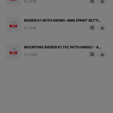
6.22MB


RAISER K1 WITH SWING-ARM (PRINT SETTINGS).pdf
6.15MB


MOUNTING RAISER K1 (V2 WITH HINGE) - ADDITIONAL.pdf
5.55MB

