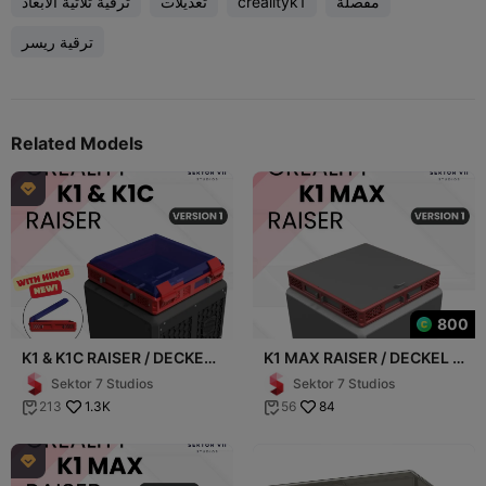
مفصلة
crealityk1
تعديلات
ترقية ثلاثية الأبعاد
ترقية ريسر
Related Models

800
K1 & K1C RAISER / DECKEL /
K1 MAX RAISER / DECKEL /
TOP COVER / UPGRADE
TOP COVER / UPGRADE
Sektor 7 Studios
Sektor 7 Studios
(VERSION 1)
(VERSION 1)
1.3K
84
213
56


