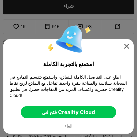
شراء
1K
916
93


2024-05-03
27



🚀 SPARKX i7 Series — Now Only $229
sale

(26% OFF) >> Shop Now
استمتع بالتجربة الكاملة
اطلع على التفاصيل الكاملة للنماذج، واستمتع بتقسيم النماذج في
السحابة بسلاسة والطباعة بنقرة واحدة. تفاعل مع النماذج لربح نقاط
حصرية واكتشاف المزيد من المفاجآت حصريًا في تطبيق Creality
الوصف
Cloud!
نرحب بمتابعتنا على إنستغرام
(sektor7_studios)
فتح في Creality Cloud
نقدم لك ملحق الغطاء النهائي لطابعة Creality K1 و K1C ثلاثية الأبعاد في
الغاء
الإصدار 2!
مرحبًا بكم في Sektor 7 Studios، حيث يلتقي الابتكار مع الأداء. لقد صممنا