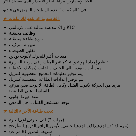
لكلا الإصدارين مزايا، اختر الإصدار الذي يعجبك أكثر!
في "الماكينات" نقدم لك بإيجاز الناهض في فيديو.
★ تقدم لك ملفات stl الخاصة بنا:
ملاءمة مثالية على كرياليتي K1 و K1C
وظائف محسّنة
جودة طباعة محسّنة
سهولة التركيب
تقليل الضوضاء
مساحة أكبر للتحرك لأنبوب بودين
تنظيم إمداد الهواء والتحكم غير المباشر في درجة الحرارة
ممر أنبوب بودين إلى الخلف والجانب (يمكنك الاختيار)
يتم توفير تعليمات التجميع التفصيلية كتنزيل
يتم توفير إعدادات الطباعة التفصيلية كتنزيل
مزيد من الحركة لأنبوب الفتيل وكابل الطاقة (لا يوجد صفع مزعج
للسلسلة على الطابعة)
منفذ خيوط جانبي
يوجد مستشعر الفتيل داخل الناهض
★ يجب طباعة الأجزاء التالية:
الجزء_رافع_الجزء_k1 (3 مرات)
الجزء_رافع_الجزء_الخلفي_الأيمن_الرافع_الذراع_المتأرجح_k1 (1 مرة)
شريط التمرير (8 مرات)