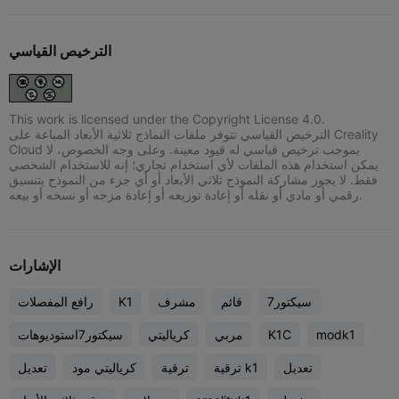
الترخيص القياسي
This work is licensed under the Copyright License 4.0.
الترخيص القياسي تتوفر ملفات النماذج ثلاثية الأبعاد المباعة على Creality
Cloud بموجب ترخيص قياسي له قيود معينة. وعلى وجه الخصوص، لا
يمكن استخدام هذه الملفات لأي استخدام تجاري؛ إنه للاستخدام الشخصي
فقط. لا يجوز مشاركة النموذج ثلاثي الأبعاد أو أي جزء من النموذج بتنسيق
رقمي أو مادي أو نقله أو إعادة توزيعه أو إعادة مزجه أو نسخه أو بيعه.
الإشارات
سيكتور7
قائم
مشرف
K1
رافع المفصلات
modk1
K1C
مربي
كرياليتي
سيكتور7استوديوهات
تعديل
ترقية k1
ترقية
كرياليتي مود
تعديل