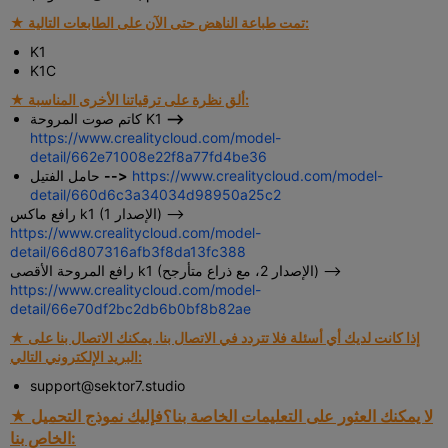
★ تمت طباعة الناهض حتى الآن على الطابعات التالية:
K1
K1C
★ ألق نظرة على ترقياتنا الأخرى المناسبة:
-->
كاتم صوت المروحة K1
https://www.crealitycloud.com/model-
detail/662e71008e22f8a77fd4be36
https://www.crealitycloud.com/model-
-->
حامل الفتيل
detail/660d6c3a34034d98950a25c2
رافع ماكس k1 (الإصدار 1) -->
https://www.crealitycloud.com/model-
detail/66d807316afb3f8da13fc388
رافع المروحة الأقصى k1 (الإصدار 2، مع ذراع متأرجح) -->
https://www.crealitycloud.com/model-
detail/66e70df2bc2db6b0bf8b82ae
★ إذا كانت لديك أي أسئلة فلا تتردد في الاتصال بنا. يمكنك الاتصال بنا على
البريد الإلكتروني التالي:
support@sektor7.studio
★ لا يمكنك العثور على التعليمات الخاصة بنا؟
فإليك نموذج التحميل
الخاص بنا: