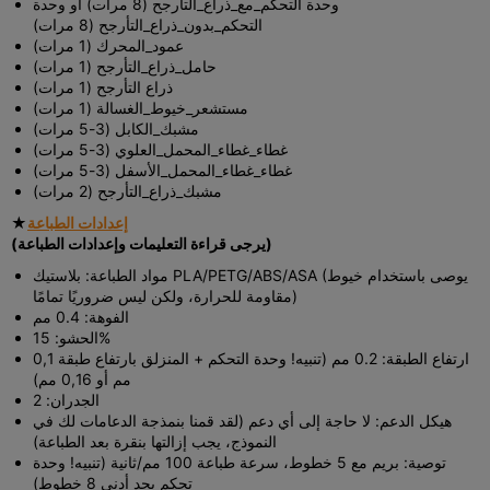
وحدة التحكم_مع_ذراع_التأرجح (8 مرات) أو وحدة
التحكم_بدون_ذراع_التأرجح (8 مرات)
عمود_المحرك (1 مرات)
حامل_ذراع_التأرجح (1 مرات)
ذراع التأرجح (1 مرات)
مستشعر_خيوط_الغسالة (1 مرات)
مشبك_الكابل (3-5 مرات)
غطاء_غطاء_المحمل_العلوي (3-5 مرات)
غطاء_غطاء_المحمل_الأسفل (3-5 مرات)
مشبك_ذراع_التأرجح (2 مرات)
إعدادات الطباعة
★
(يرجى قراءة التعليمات وإعدادات الطباعة)
مواد الطباعة: بلاستيك PLA/PETG/ABS/ASA (يوصى باستخدام خيوط
مقاومة للحرارة، ولكن ليس ضروريًا تمامًا)
الفوهة: 0.4 مم
الحشو: 15%
ارتفاع الطبقة: 0.2 مم (تنبيه! وحدة التحكم + المنزلق بارتفاع طبقة 0,1
مم أو 0,16 مم)
الجدران: 2
هيكل الدعم: لا حاجة إلى أي دعم (لقد قمنا بنمذجة الدعامات لك في
النموذج، يجب إزالتها بنقرة بعد الطباعة)
توصية: بريم مع 5 خطوط، سرعة طباعة 100 مم/ثانية (تنبيه! وحدة
تحكم بحد أدنى 8 خطوط)