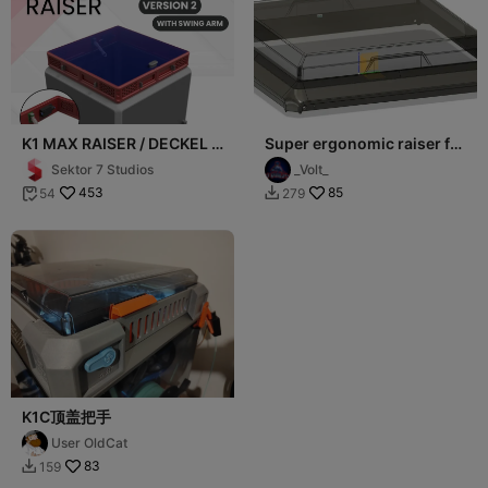
K1 MAX RAISER / DECKEL /
Super ergonomic raiser for
TOP COVER / UPGRADE
K1/K1C Remix
Sektor 7 Studios
_Volt_
(VERSION 2)
453
85
54
279


K1C顶盖把手
User OldCat
83
159
