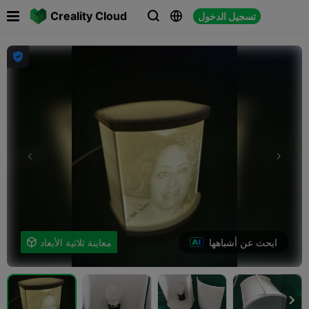

Creality Cloud
تسجيل الدخول




ابحث عن أشباهها
معاينة ثلاثية الأبعاد

