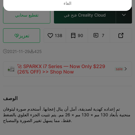
الغاء
فتح في Creality Cloud
تقطيع سحابي

تعزيز
138
90
7



2021-11-29
425


🚀 SPARKX i7 Series — Now Only $229
sale

(26% OFF) >> Shop Now
الوصف
تم إعداده كهدية لصديقة، آمل أن ينال إعجابها.
أستخدم صورة ليثوفان
منحنية بأبعاد 130 مم × 130 مم × 26 مم. يتم تثبيت الجزء العلوي بالضغط
فقط، مما يسهل تغيير الصورة والمصباح.