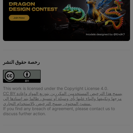
رخصة حقوق النشر
This work is licensed under the Copyright License 4.0.
CC BY يسمح هذا الترخيص المستخدمين المكررين بتوزيع المواد وإعادة
مزجها وتكييفها والبناء عليها بأي وسيلة أو تنسيق، طالما يتم إسنادها إلى
منشئ المحتوى. يسمح الترخيص بالاستخدام التجاري.
If you find any breach of agreement, please contact us to
discuss further action.