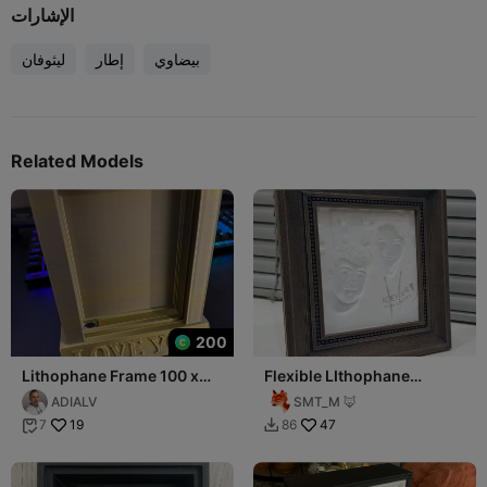
الإشارات
بيضاوي
إطار
ليثوفان
Related Models
200
Lithophane Frame 100 x
Flexible LIthophane
150
Picture Frame
ADIALV
SMT_M 🦊
19
47
7
86

