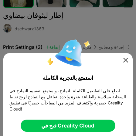
إطار ليثوفان بيضاوي
dschwarz1363
Print Settings (2)
إضاءة ومصابيح
منزلي
إضافة




SPARK
K2 SE
K2
K2 Pro
K2 Plus
الجميع
استمتع بالتجربة الكاملة
طبقة 0.2 مم، جداران، تعبئة 15%
10h 28m
2 plates
159.39g



اطلع على التفاصيل الكاملة للنماذج، واستمتع بتقسيم النماذج في
السحابة بسلاسة والطباعة بنقرة واحدة. تفاعل مع النماذج لربح نقاط
حصرية واكتشاف المزيد من المفاجآت حصريًا في تطبيق Creality
Cloud!
طبقة 0.2 مم، 4 جدران، تعبئة 30%
04h 36m
1 plates
247.72g



فتح في Creality Cloud