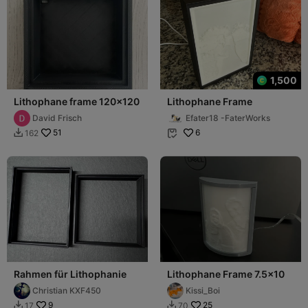
1,500
Lithophane frame 120x120
Lithophane Frame
David Frisch
Efater18 -FaterWorks
51
6
162


Rahmen für Lithophanie
Lithophane Frame 7.5x10
Christian KXF450
Kissi_Boi
9
25
17
70

