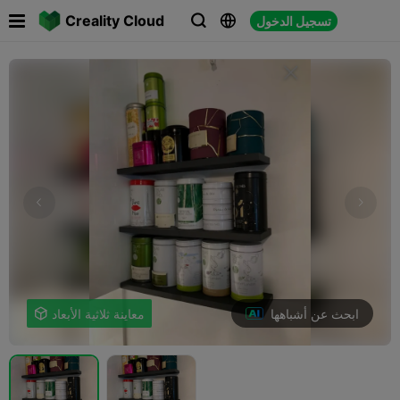

Creality Cloud
تسجيل الدخول



ابحث عن أشباهها
معاينة ثلاثية الأبعاد
