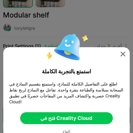
Modular shelf
tonyletigre
Print Settings (1)
أخرى
منزلي
إضافة




SPARK
K2 SE
K2
K2 Pro
K2 Plus
الجميع
استمتع بالتجربة الكاملة
0.2mm layer, 2 walls, 15% infill
اطلع على التفاصيل الكاملة للنماذج، واستمتع بتقسيم النماذج في
10h 02m
1 plates
348.37g



السحابة بسلاسة والطباعة بنقرة واحدة. تفاعل مع النماذج لربح نقاط
حصرية واكتشاف المزيد من المفاجآت حصريًا في تطبيق Creality
Cloud!
فتح في Creality Cloud
تقطيع سحابي

فتح في Creality Cloud
الغاء