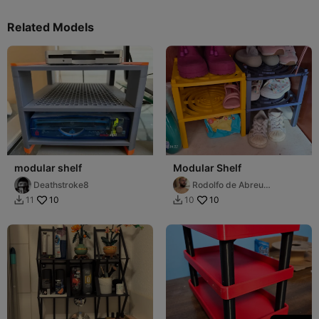
Related Models
modular shelf
Modular Shelf
Deathstroke8
Rodolfo de Abreu
Raimundo (Rodo)
10
10
11
10

