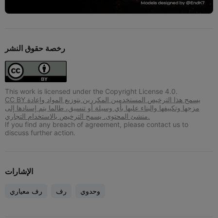
رخصة حقوق النشر
This work is licensed under the Copyright License 4.0.
CC BY يسمح هذا الترخيص المستخدمين المكررين بتوزيع المواد وإعادة
مزجها وتكييفها والبناء عليها بأي وسيلة أو تنسيق، طالما يتم إسنادها إلى
منشئ المحتوى. يسمح الترخيص بالاستخدام التجاري.
If you find any breach of agreement, please contact us to
discuss further action.
الإشارات
وحدوي
رف
رف معياري