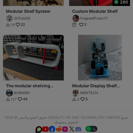
280
Modular Shelf System
Custom Modular Shelf
3DFabDE
FeignedPrism77
22
2
19


The modular shelving
Modular Display Shelf
system – unlimited
(Customizable)
BURNSKI
MENTECH
freedom for your des
49
5
127
3


حقوق الطبع والنشر © 2025 CREALITY 3D (HK) TECHNOLOGY LIMITED جميع
الحقوق محفوظة.





