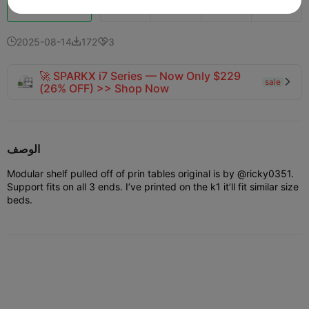
تعزيز
136
169



2025-08-14
172
3



🚀 SPARKX i7 Series — Now Only $229
sale

(26% OFF) >> Shop Now
الوصف
Modular shelf pulled off of prin tables original is by @ricky0351.
Support fits on all 3 ends. I’ve printed on the k1 it’ll fit similar size
beds.