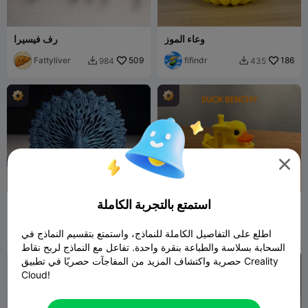
وعاء الموز
رف فيسيرا
Fattyliver
509
fifindr
186
984
435



استمتع بالتجربة الكاملة
بطة بنشي
الطاووس
fifindr
530
fifindr
864
806
4.1K


اطلع على التفاصيل الكاملة للنماذج، واستمتع بتقسيم النماذج في
السحابة بسلاسة والطباعة بنقرة واحدة. تفاعل مع النماذج لربح نقاط
حصرية واكتشاف المزيد من المفاجآت حصريًا في تطبيق Creality
Cloud!