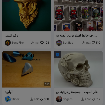
رف حائط لفنك بوب، أنصح به
رف النسر
بشدة!!
BondFire
128
Byt3lab
110
151
163



G
I
F
أزهار الموت – جمجمة زخرفية مع
أولويد
الورود
fifindr
590
Stigern
817
1.6K
2.3K

