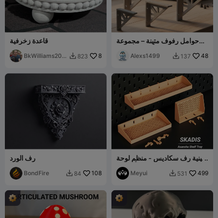
حوامل رفوف متينة – مجموعة
قاعدة زخرفية
من 5 أحجام مختلفة
BkWilliams200
8
Alexs1499
48
823
137


6
صينية رف سكاديس - منظم لوحة
رف الورد
المسامير بأسانوها
BondFire
108
Meyui
499
84
531

