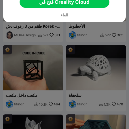
فتح في Creality Cloud
الغاء
الأخطبوط
طقم من 3 رفوف دش Korek -
تصميم MOKA
MOKADesign
311
fifindr
365
521
522


سلحفاة
مكعب داخل مكعب
fifindr
464
fifindr
470
10.1K
1.3K

