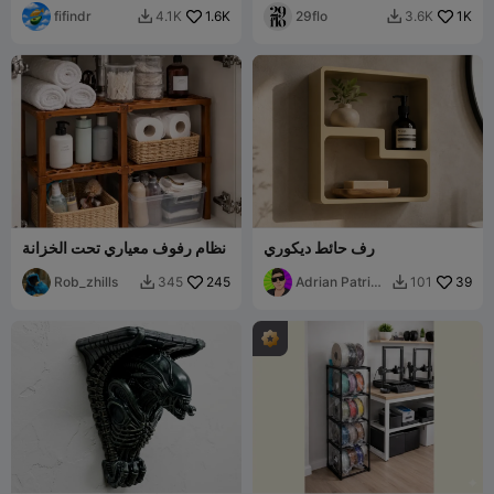
fifindr
1.6K
29flo
1K
4.1K
3.6K


رف حائط ديكوري
نظام رفوف معياري تحت الخزانة
Rob_zhills
245
Adrian Patrick
39
345
101


Perez