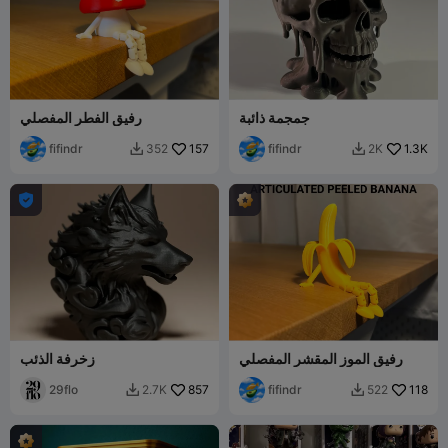
جمجمة ذائبة
رفيق الفطر المفصلي
fifindr
157
fifindr
1.3K
352
2K



رفيق الموز المقشر المفصلي
زخرفة الذئب
29flo
857
fifindr
118
2.7K
522

