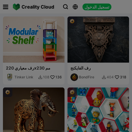

Creality Cloud
تسجيل الدخول



رف الفايكنج
رف معياري 220x230 مم
Tinker Link
136
BondFire
318
108
404

