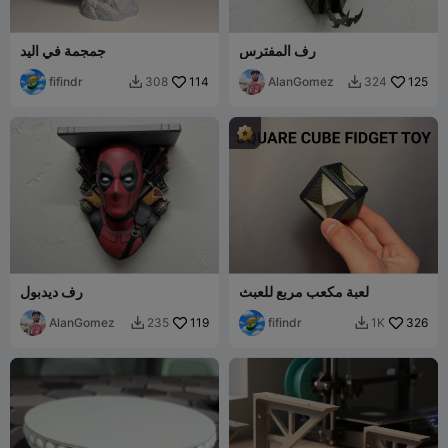
رف المفترس
جمجمة في اليد
fifindr
114
AlanGomez
125
308
324


لعبة مكعب مربع للعبث
رف ديدبول
AlanGomez
119
fifindr
326
235
1K

