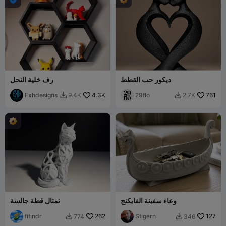
ديكور حب القطط
رف خلية النحل
Fxhdesigns
4.3K
29flo
761
9.4K
2.7K


وعاء سفينة الفايكنج
تمثال قطة جالسة
fifindr
262
Stigern
127
774
346

