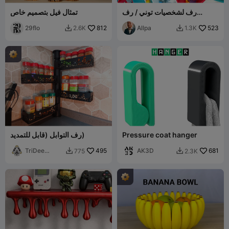
رف لشخصيات توني / رف
تمثال فيل بتصميم خاص
لشخصيات توني بوكس
29flo
812
Allpa
523
2.6K
1.3K


Pressure coat hanger
رف التوابل (قابل للتمديد)
TriDee
495
AK3D
681
775
2.3K


Design