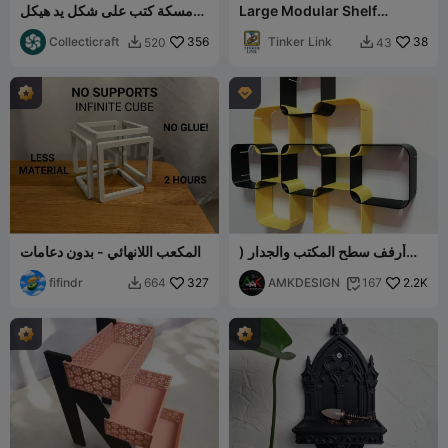
Large Modular Shelf
مسكة كتب على شكل يد هيكل
340x260mm
عظمي
Collecticraft
356
Tinker Link
38
520
43



أرفف سطح المكتب والجدار (
المكعب اللانهائي - بدون دعامات
قابلة للتوسع )
fifindr
327
AMKDESIGN
2.2K
664
167

