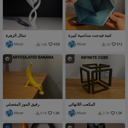
لعبة فيدجت سداسية كبيرة
تمثال الزهرة
fifindr
459
fifindr
512
1.6K
2K


المكعب اللانهائي
رفيق الموز المفصلي
fifindr
1.3K
fifindr
1.2K
6.1K
2.7K


