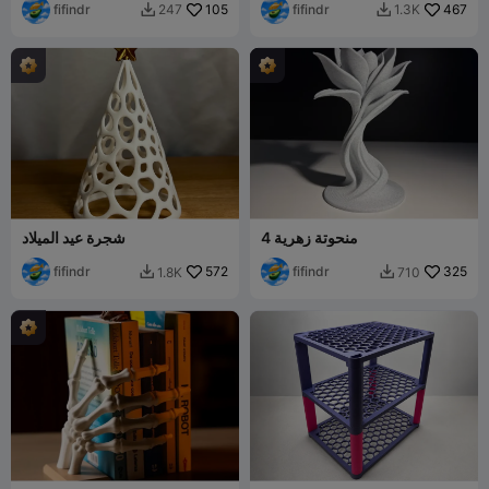
fifindr
105
fifindr
467
247
1.3K


منحوتة زهرية 4
شجرة عيد الميلاد
fifindr
572
fifindr
325
1.8K
710

