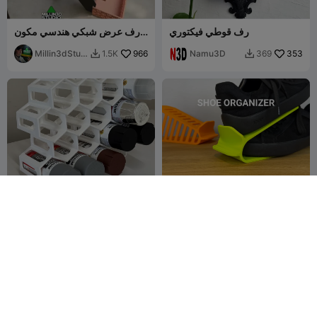
رف قوطي فيكتوري
رف عرض شبكي هندسي مكون
من 3 طوابق و 2 طابق
Millin3dStud
966
Namu3D
353
1.5K
369


io
منظم الأحذية
تخزين طلاء الرش بشكل قرص
العسل (أحجام متعددة)
Lostinperipher
117
fifindr
126
78
172


y