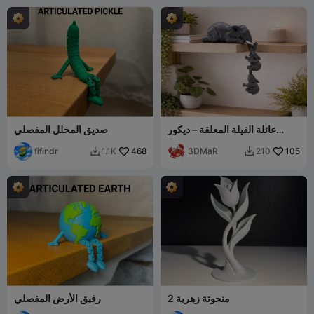
عائلة الفيلة المعلقة – ديكور
صديق المخلل المفصلي
رفوف
fifindr
468
3DMaR
105
1.1K
210


منحوتة زهرية 2
رفيق الأرض المفصلي