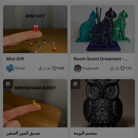
Mini Gift
Room Scent Ornament -
Cat
fifindr
495
Pugwash
110
2.9K
85


مجسم البومة
صديق الموز الصغير