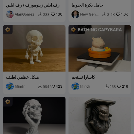
حامل بكرة الخيوط
رف أيلين زينومورف / رف أيلين
زينومورف
AlanGomez
130
New Gen
1.6K
283
3.2K


Tech SA
كابيبارا تستحم
هيكل عظمي لطيف
fifindr
423
fifindr
216
984
268

