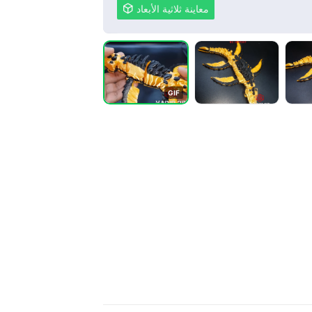
معاينة ثلاثية الأبعاد

G
I
F