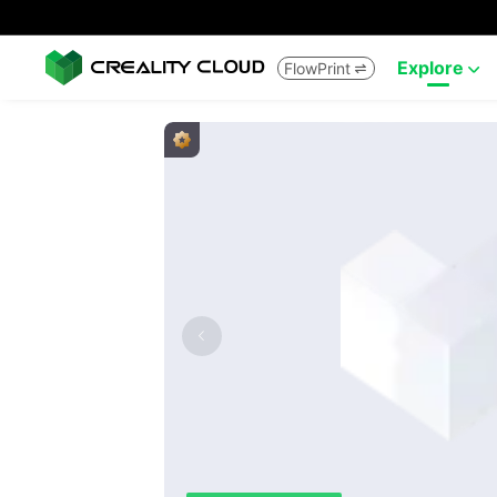
Explore
FlowPrint

