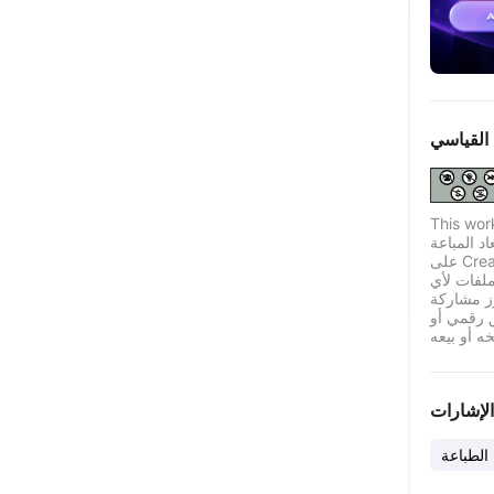
القياسي
This wor
اد المباعة
على Creality Cloud بموجب ترخيص قياسي له قيود معينة.
لفات لأي
ز مشاركة
ق رقمي أو
الإشارات
لطباعة