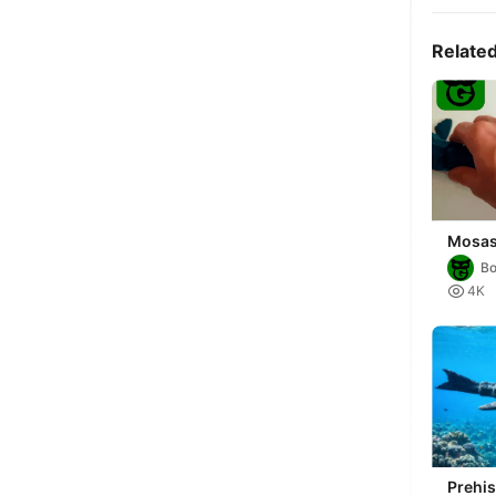
Relate
Mosas
Flexi
Bo

4K
Prehis