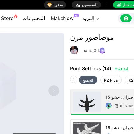

ة عمل
المصممين

مدفوع


AI

المزيد
MakeNow
المجموعات
Store

موصاصور مرن
mario_3d
Print Settings (14)
إضافة

K2
K2 Plus
الجميع
03h 0m
