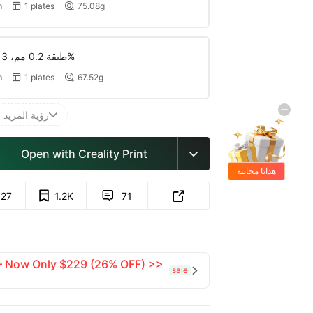
m
1 plates
75.08g


طبقة 0.2 مم، 3 جدران، حشو 12%
m
1 plates
67.52g


رؤية المزيد

Open with Creality Print

هدايا مجانية
927
1.2K
71


 — Now Only $229 (26% OFF) >>
sale
