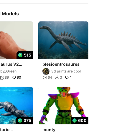
d Models
515
aurus V2
plesioentrosaures
by_Green
3d prints are cool
90

1
89
64
3


375
600
toric
monty