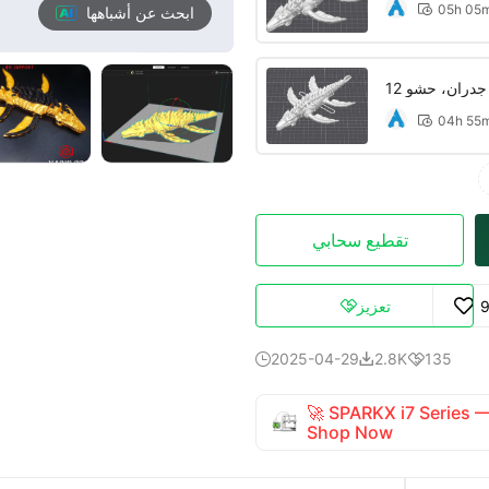
05h 05

ابحث عن أشباهها
04h 55

تقطيع سحابي
تعزيز

2025-04-29
2.8K
135



🚀 SPARKX i7 Series
Shop Now