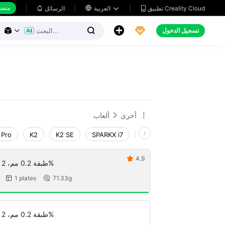
منضد
تطبيق Creality Cloud
العربية

الرسائل





تسجيل الدخول



أخرى
ألعاب


 Pro
K2
K2 SE
SPARKX i7
Creality Hi
Ender-3 V
4.9

طبقة 0.2 مم، 2 جدران، حشو 15%
1 plates
71.33g


طبقة 0.2 مم، 2 جدران، حشو 15%