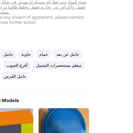
بنسخ المواد وتوزيعها بأي وسيلة أو تنسيق في شكل
فقط، ولأغراض غير تجارية فقط، وفقط طالما تم إس
منشئ المحتوى.
ind any breach of agreement, please contact
cuss further action.
حامل عن بعد
حمام
حاوية
حامل
منظم مستحضرات التجميل
أفرغ الجيوب
حامل الفرش
d Models