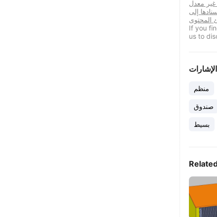
 غير معدل
نادها إلى
If you f
us to dis
الإشارات
منظم
صندوق
بسيط
Relate