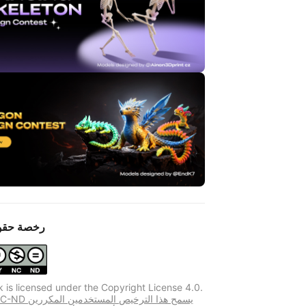
رخصة حقو
k is licensed under the Copyright License 4.0.
CC BY-NC-ND يسمح هذا