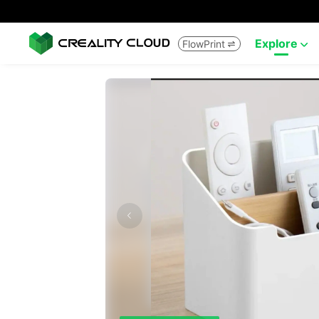
Explore
FlowPrint

