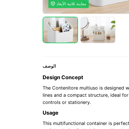
معاينة ثلاثية الأبعاد

الوصف
Design Concept
The Contenitore multiuso is designed w
lines and a compact structure, ideal f
controls or stationery.
Usage
This multifunctional container is perfect