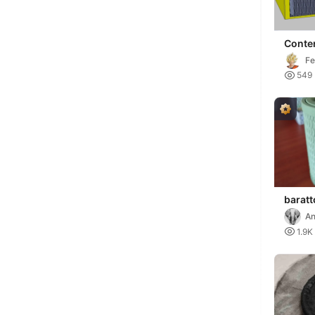
Conte
coper
F
scorr

549
baratto

1.9K