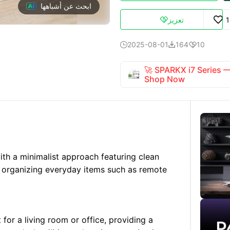
ابحث عن أشباهها
تعزيز

2025-08-01
164
10



🚀 SPARKX i7 Series
Shop Now
ith a minimalist approach featuring clean
or organizing everyday items such as remote
 for a living room or office, providing a