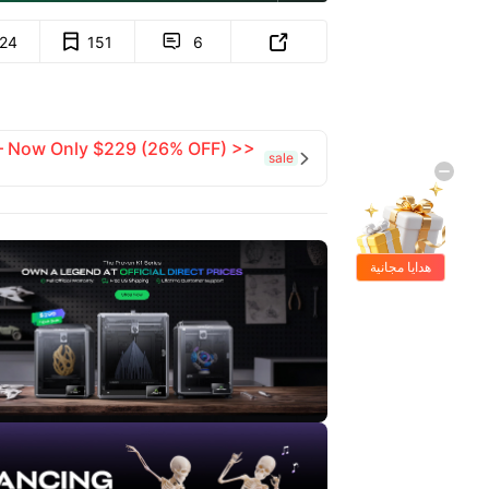
124
151
6


 — Now Only $229 (26% OFF) >>
sale

هدايا مجانية