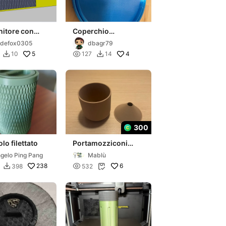
nitore con
Coperchio
chio
contenitore 195mm
edefox0305
dbagr79
evole
5

4
10
127
14


300
lo filettato
Portamozziconi
elettronici antiodore
Angelo Ping Pang
Mablù
238

6
398
532

