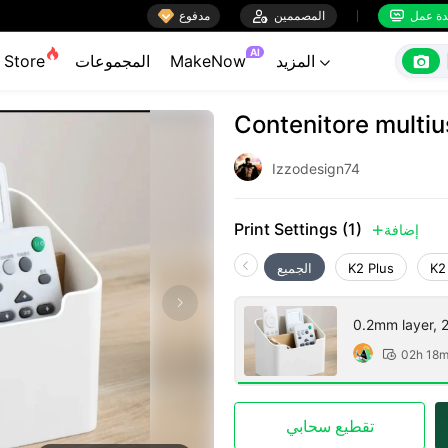

ة عمل
المصممين

مدفوع


AI

المزيد
MakeNow
المجموعات
Store

Contenitore multi
Izzodesign74
Print Settings (1)
إضافة

K2
K2 Plus
الجميع
0.2mm layer, 2 
02h 18

تقطيع سحابي