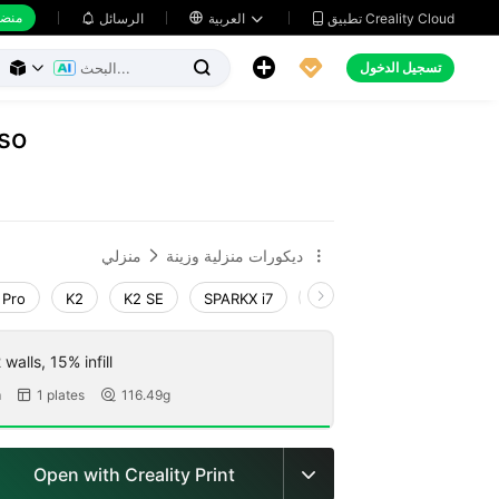
منضد
تطبيق Creality Cloud
العربية

الرسائل





تسجيل الدخول



uso
ديكورات منزلية وزينة
منزلي


 Pro
K2
K2 SE
SPARKX i7
Creality Hi
Ender-3 V
walls, 15% infill
m
1 plates
116.49g


Open with Creality Print
