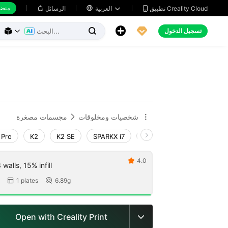
منضد
تطبيق Creality Cloud
العربية

الرسائل





تسجيل الدخول



شخصيات ومخلوقات
مجسمات مصغرة


 Pro
K2
K2 SE
SPARKX i7
Creality Hi
Ender-3 V
4.0

walls, 15% infill
1 plates
6.89g


Open with Creality Print
