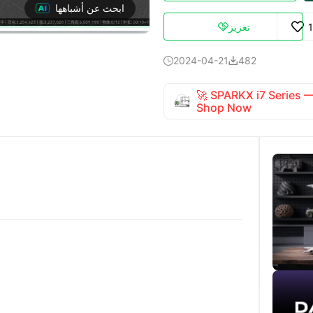
ابحث عن أشباهها
تعزيز

2024-04-21
482


🚀 SPARKX i7 Series
Shop Now