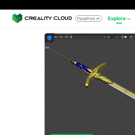
Explore
FlowPrint


