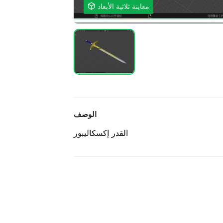
معاينة ثلاثية الأبعاد

الوصف
القدر إكسكاليبور