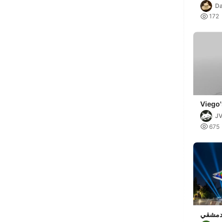
Da

172
Viego
JV

675
دمشقي