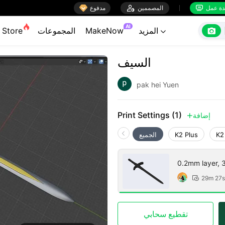

ة عمل
المصممين

مدفوع


AI

المزيد
MakeNow
المجموعات
Store

السيف
pak hei Yuen
Print Settings (1)
إضافة

K2
K2 Plus
الجميع
0.2mm layer, 3 
29m 27s

تقطيع سحابي