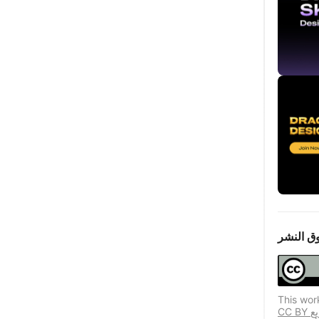
ق النشر
This wor
CC BY يسمح هذا الترخيص المستخدمين المكررين بتوزيع