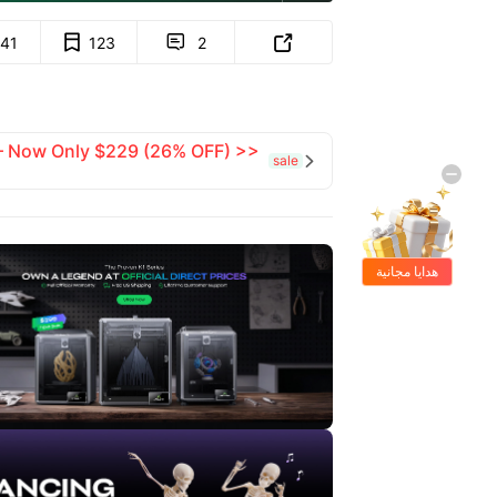
141
123
2


 — Now Only $229 (26% OFF) >>
sale

هدايا مجانية