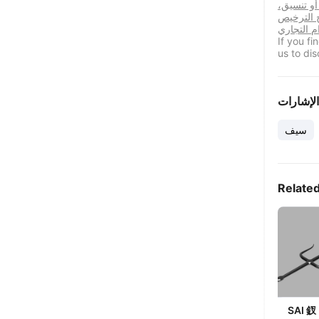
 أو تنسيق،
ح الترخيص
If you f
us to dis
الإشارات
سيف
Relate
SAI 釵