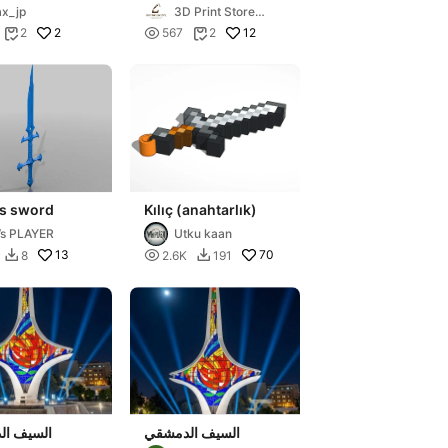
Cosplay Bloodborne
x_jp
3D Print Store
- STL File
STL
2

12
2
567
2


's sword
Kılıç (anahtarlık)
s PLAYER
Utku kaan
13

70
8
2.6K
191


السيف الدمشقي
السيف ال