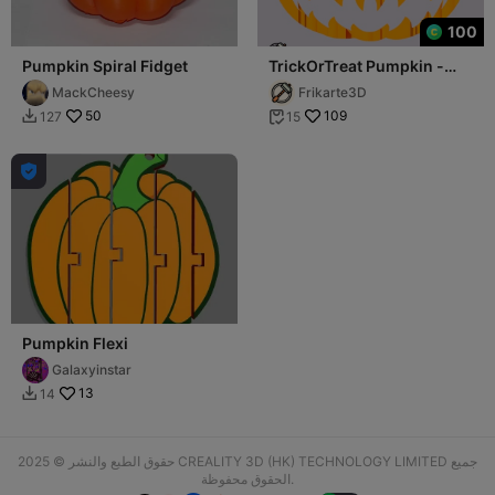
100
Pumpkin Spiral Fidget
TrickOrTreat Pumpkin -
Text Flip
MackCheesy
Frikarte3D
50
109
127
15



Pumpkin Flexi
Galaxyinstar
13
14

حقوق الطبع والنشر © 2025 CREALITY 3D (HK) TECHNOLOGY LIMITED جميع
الحقوق محفوظة.