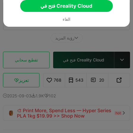
فتح في Creality Cloud
0.2mm layer, 2 walls, 15% infill
الغاء
01h 47m
2 plates
37.26g



رؤية المزيد

فتح في Creality Cloud
تقطيع سحابي

تعزيز
768
543
20



2025-09-03
1.9K
102



🎨 Print More, Spend Less — Hyper Series
hot

PLA 1kg $19.99 >> Shop Now