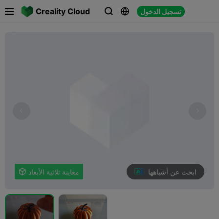

Creality Cloud
تسجيل الدخول



ابحث عن أشباهها
معاينة ثلاثية الأبعاد
