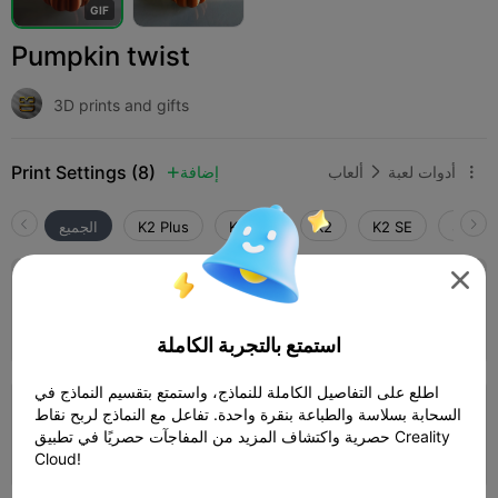
G
I
F
Pumpkin twist
3D prints and gifts
Print Settings (8)
أدوات لعبة
ألعاب
إضافة



SPARK
K2 SE
K2
K2 Pro
K2 Plus
الجميع

150%
03h 01m
1 plates
97.86g



استمتع بالتجربة الكاملة
اطلع على التفاصيل الكاملة للنماذج، واستمتع بتقسيم النماذج في
السحابة بسلاسة والطباعة بنقرة واحدة. تفاعل مع النماذج لربح نقاط
0.2mm layer, 2 walls, 15% infill
حصرية واكتشاف المزيد من المفاجآت حصريًا في تطبيق Creality
01h 49m
2 plates
37.87g



Cloud!