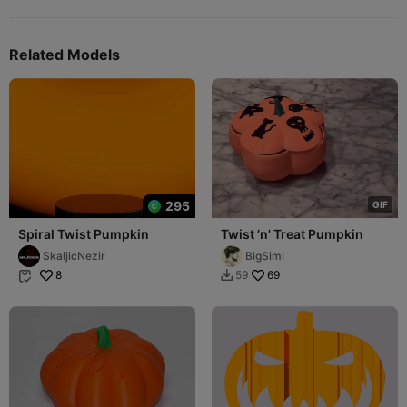
Related Models
295
G
I
F
Spiral Twist Pumpkin
Twist ’n' Treat Pumpkin
SkaljicNezir
BigSimi
8
69
59

