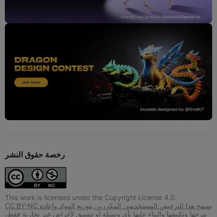
رخصة حقوق النشر
This work is licensed under the Copyright License 4.0.
CC BY-NC يسمح هذا الترخيص المستخدمين المكررين بتوزيع المواد وإعادة
مزجها وتكييفها والبناء عليها بأي وسيلة أو تنسيق لأغراض غير تجارية فقط،