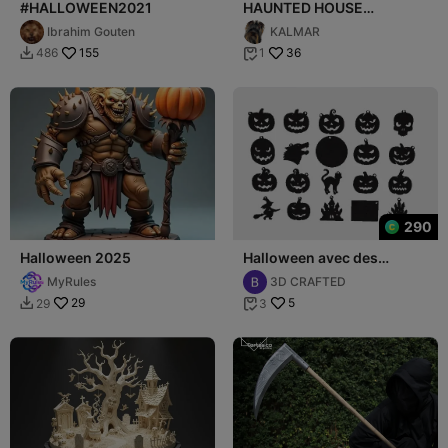
#HALLOWEEN2021
HAUNTED HOUSE
HALLOWEEN 2022
Ibrahim Gouten
KALMAR
155
36
486
1


290
Halloween 2025
Halloween avec des
éléments effrayants
MyRules
3D CRAFTED
29
5
29
3

