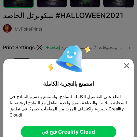
سكويرتل الحاصد #HALLOWEEN2021
MyPokePrints
Print Settings (3)
شخصيات ومخلوقات
مجسمات مصغرة
إضافة



SPARK
K2 SE
K2
K2 Pro
K2 Plus
الجميع

4.0

طبقة 0.2 مم، 3 جدران، 15% تعبئة
استمتع بالتجربة الكاملة
03h 38m
1 plates
55.69g



اطلع على التفاصيل الكاملة للنماذج، واستمتع بتقسيم النماذج في
السحابة بسلاسة والطباعة بنقرة واحدة. تفاعل مع النماذج لربح نقاط
حصرية واكتشاف المزيد من المفاجآت حصريًا في تطبيق Creality
طبقة 0.2 مم، 3 جدران، 15% تعبئة
Cloud!
05h 05m
1 plates
106.73g



فتح في Creality Cloud