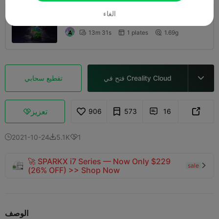
الغاء
طبقة 0.2 مم، 2 جدران، 15% تعبئة
13m 31s
1 plates
1.69g



فتح في Creality Cloud
تقطيع سحابي

تعزيز
906
573
16



2021-10-24
5.1K
1



🚀 SPARKX i7 Series — Now Only $229
sale

(26% OFF) >> Shop Now
الوصف