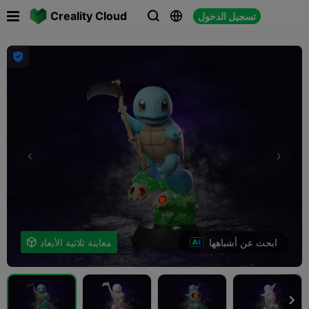

Creality Cloud
تسجيل الدخول




ابحث عن أشباهها
معاينة ثلاثية الأبعاد

