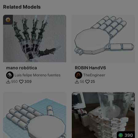
Related Models
mano robótica
ROBIN HandV6
Luis felipe Moreno fuentes
TheEngineer
309
25
950
56


390