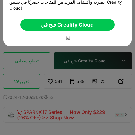
حصرية واكتشاف المزيد من المفاجآت حصريًا في تطبيق Creality
Cloud!
طبقة 0.2 مم، جداران، حشو 15%
33m 22s
1 plates
20.20g



فتح في Creality Cloud
الغاء
رؤية المزيد

فتح في Creality Cloud
تقطيع سحابي

تعزيز
581
588
25



2024-12-30
1.2K
53



🚀 SPARKX i7 Series — Now Only $229
sale

(26% OFF) >> Shop Now