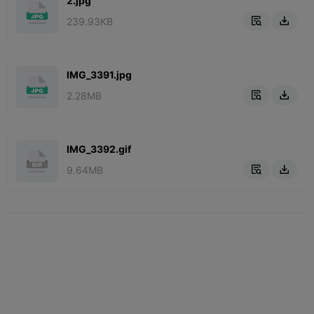
2.jpg
239.93KB


IMG_3391.jpg
2.28MB


IMG_3392.gif
9.64MB

