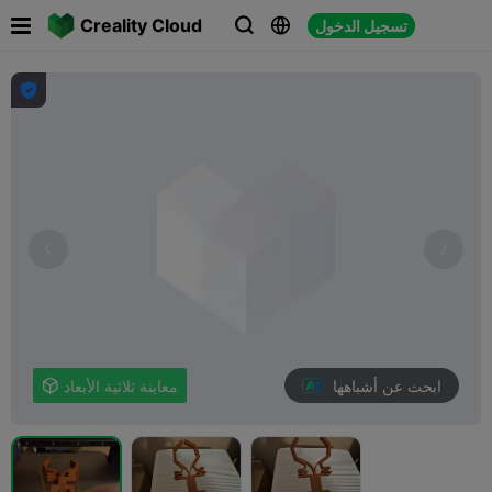

Creality Cloud
تسجيل الدخول




ابحث عن أشباهها
معاينة ثلاثية الأبعاد
