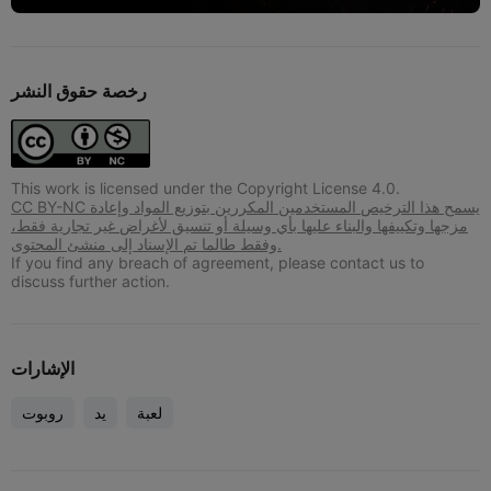
رخصة حقوق النشر
This work is licensed under the Copyright License 4.0.
CC BY-NC يسمح هذا الترخيص المستخدمين المكررين بتوزيع المواد وإعادة
مزجها وتكييفها والبناء عليها بأي وسيلة أو تنسيق لأغراض غير تجارية فقط،
وفقط طالما تم الإسناد إلى منشئ المحتوى.
If you find any breach of agreement, please contact us to
discuss further action.
الإشارات
لعبة
يد
روبوت