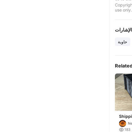
Copyrigh
use only.
الإشارات
حاوية
Relate
Shippi
N

183