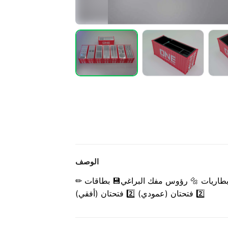
الوصف
 بطاريات 🔩 رؤوس مفك البراغي
💾 بطاقات SD 1️⃣ فتحة واحدة
2️⃣ فتحتان (عمودي) 2️⃣ فتحتان (أفقي)