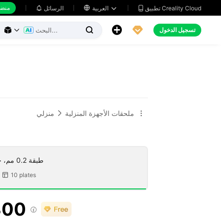
منضد
تطبيق Creality Cloud
العربية

الرسائل





تسجيل الدخول



ملحقات الأجهزة المنزلية
منزلي


طبقة 0.2 مم، جداران، حشو 10
10 plates

300
