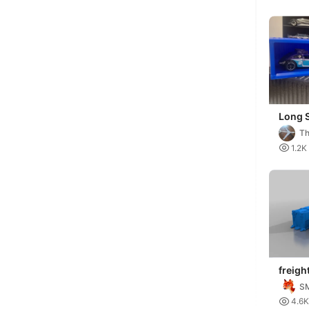
Long 
Conta
Th
HotWh

1.2K
freigh
scifi -
S

4.6K