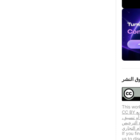
ق النشر
This wor
CC BY يسمح هذا الترخيص المستخدمين المكررين بتوزيع
 أو تنسيق،
ح الترخيص
If you f
us to dis