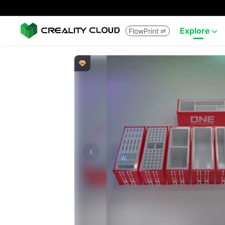
Explore
FlowPrint


