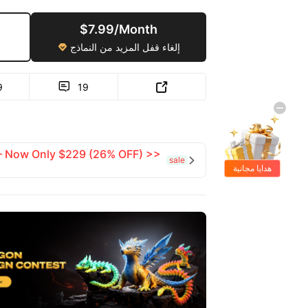
$7.99/Month
إلغاء قفل المزيد من النماذج

9
19


 — Now Only $229 (26% OFF) >>
sale

هدايا مجانية