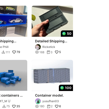
50
Shipping
Detailed Shipping
iner
container
e Phill
Ricketick
eels 1/64
79

5
111
168
3


100
t containers -
Container model.
 terrain
MT_M 🦊
yusufhan03
35

6
75
180
2

