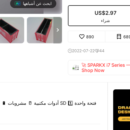
ابحث عن أشباهها
US$2.97
شراء

890
68
2022-07-22
44


🚀 SPARKX i7 Series
Shop Now
✏ أدوات مكتبية 🥛 مشروبات 🔋