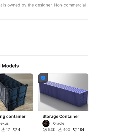
t is owned by the designer. Non-commercial
d Models

ng container
Storage Container
eexus
_Oracle_
4

184
17
5.3K
403

