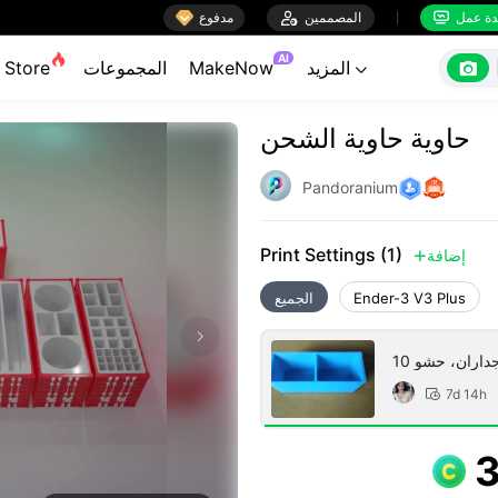

ة عمل
المصممين

مدفوع


AI

المزيد
MakeNow
المجموعات
Store

حاوية حاوية الشحن
Pandoranium
Print Settings (1)
إضافة

Ender-3 V3 Plus
الجميع
7d 14h
