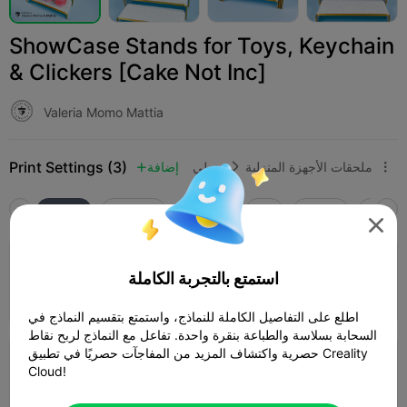
ShowCase Stands for Toys, Keychain
& Clickers [Cake Not Inc]
Valeria Momo Mattia
Print Settings (3)
ملحقات الأجهزة المنزلية
منزلي
إضافة



SPARK
K2 SE
K2
K2 Pro
K2 Plus
الجميع

0.2mm layer, 2 walls, 15% infill
استمتع بالتجربة الكاملة
المؤلف
01h 34m
1 plates
94.34g



اطلع على التفاصيل الكاملة للنماذج، واستمتع بتقسيم النماذج في
السحابة بسلاسة والطباعة بنقرة واحدة. تفاعل مع النماذج لربح نقاط
حصرية واكتشاف المزيد من المفاجآت حصريًا في تطبيق Creality
4.0

0.2mm layer, 3 walls, 15% infill
Cloud!
01h 46m
1 plates
89.88g


