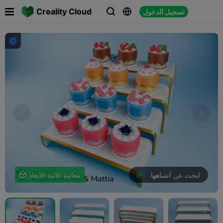

Creality Cloud
تسجيل الدخول




ابحث عن أشباهها
معاينة ثلاثية الأبعاد
