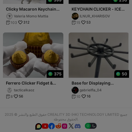
Clicky Macaron Keychain
KEYCHAIN CLICKER - ICE
✨, Clicker Toy
CREAM
Valeria Momo Mattia
ILNUR_KHARISOV
312
53
103
15


375
50
Ferrero Clicker Fidget &
Base for Displaying
Keychain Set
Keychains
tacticalkaoz
gabrielfla_04
56
16
8
10


حقوق الطبع والنشر © 2025 CREALITY 3D (HK) TECHNOLOGY LIMITED جميع
الحقوق محفوظة.





