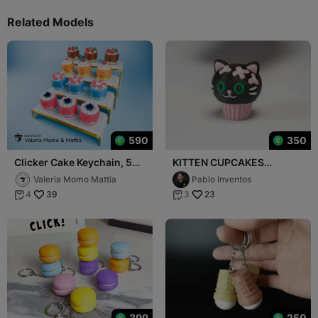
Related Models
590
350
Clicker Cake Keychain, 5
KITTEN CUPCAKES
varieties, Pi-Day, Clicky
CLICKERS KEYCHAIN 🔑
Valeria Momo Mattia
Pablo Inventos
Toy!
39
23
4
3


399
250