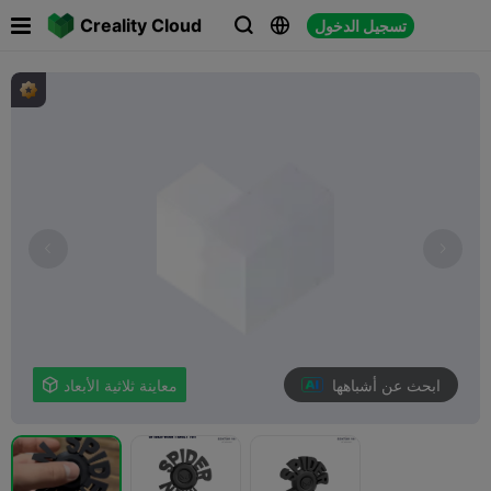

Creality Cloud
تسجيل الدخول



ابحث عن أشباهها
معاينة ثلاثية الأبعاد
