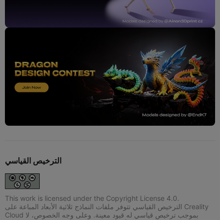
الترخيص القياسي
This work is licensed under the Copyright License 4.0.
الترخيص القياسي تتوفر ملفات النماذج ثلاثية الأبعاد المباعة على Creality
Cloud بموجب ترخيص قياسي له قيود معينة. وعلى وجه الخصوص، لا