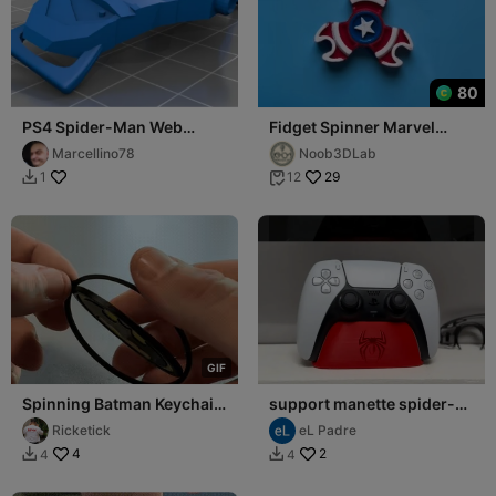
80
PS4 Spider-Man Web
Fidget Spinner Marvel
Shooter - Print & Play
Captain America (Print in
Marcellino78
Noob3DLab
place)
29
1
12


G
I
F
Spinning Batman Keychain
support manette spider-
(print-in-place)
man
Ricketick
eL Padre
4
2
4
4

