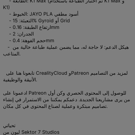
- الطابعة: K1 Max (تم اختبار الطباعة باستخدام K1 Max و
K1)
- الخيوط: JAYO PLA أسود مطفي
- التعبئة: 15% Gyroid أو Grid
- ارتفاع الطبقة: 0.16mm
- الجدران: 2
- حجم الفوهة: 0.4mm
- هيكل الدعم: لا حاجة له، مما يضمن عملية طباعة خالية من
المتاعب.
تابعونا هنا على CrealityCloud وPatreon لمزيد من التصاميم
الأنيقة والوظيفية.
ادعمونا على Patreon للوصول إلى المحتوى الحصري وكن أول
من يرى مشاريعنا الجديدة. دعمكم يمكننا من الاستمرار في إنشاء
تصاميم مبتكرة وعملية لصناع المحتوى في كل مكان.
تحياتي
ليون من Sektor 7 Studios