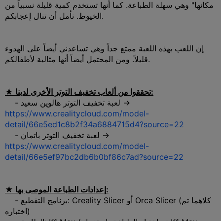
مكانها" وهي سهلة الطباعة. كما أنها تستخدم كمية قليلة نسبياً من
الخيوط. نأمل أن تنال إعجابكم.
إن اللعب بهذه اللعبة ممتع جداً وهي تساعدني أيضاً على الهدوء
قليلاً. ومن المحتمل أيضاً أنها مثالية لأطفالكم.
★ تحققوا من ألعاب تخفيف التوتر الأخرى لدينا:
- لعبة تخفيف التوتر هالوين سعيد →
https://www.crealitycloud.com/model-
detail/66e5ed1c8b2f34a6884715d4?source=22
- لعبة تخفيف التوتر باتمان →
https://www.crealitycloud.com/model-
detail/66e5ef97bc2db6b0bf86c7ad?source=22
★ إعدادات الطباعة الموصى بها:
- برنامج التقطيع: Creality Slicer أو Orca Slicer (كلاهما تم
اختباره)