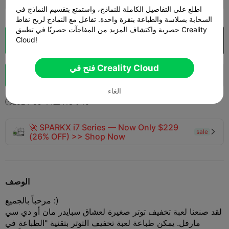
اطلع على التفاصيل الكاملة للنماذج، واستمتع بتقسيم النماذج في
السحابة بسلاسة والطباعة بنقرة واحدة. تفاعل مع النماذج لربح نقاط
حصرية واكتشاف المزيد من المفاجآت حصريًا في تطبيق Creality
Cloud!
فتح في Creality Cloud
تقطيع سحابي

فتح في Creality Cloud
تعزيز
161
148
6



الغاء
2024-09-14
413
10



🚀 SPARKX i7 Series — Now Only $229
sale

(26% OFF) >> Shop Now
الوصف
مرحباً بالجميع :)
لقد صنعنا لعبة تخفيف توتر صغيرة لعشاق سبايدر مان أو دي سي
مارفل. يمكن طباعة لعبة تخفيف التوتر بتقنية "الطباعة في