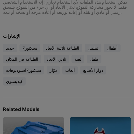
يمكن استخدام هذه الملفات لأي استخدام تجاري؛ إنه للاستخدام الشخصي
فقط. لا يجوز مشاركة النموذج ثلاثي الأبعاد أو أي جزء من النموذج بتنسيق
رقمي أو مادي أو نقله أو إعادة توزيعه أو إعادة مزجه أو نسخه أو بيعه.
الإشارات
أطفال
تململ
الطباعة ثلاثية الأبعاد
سيكتور7
جديد
طفل
لعبة
ثلاثي الأبعاد
الطباعة في المكان
دوار الأصابع
ألعاب
دوّار
سيكتور7استوديوهات
كيديستوي
Related Models